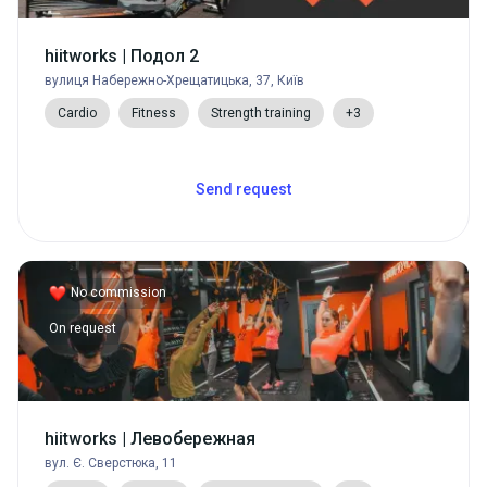
hiitworks | Подол 2
вулиця Набережно-Хрещатицька, 37, Київ
Cardio
Fitness
Strength training
+3
Send request
No commission
On request
hiitworks | Левобережная
вул. Є. Сверстюка, 11