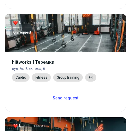
No commission
On request
hiitworks | Теремки
вул. Ак. Вільямса, 6
Cardio
Fitness
Group training
+4
Send request
No commission