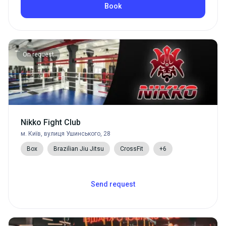
Book
On request
Nikko Fight Club
м. Київ, вулиця Ушинського, 28
Box
Brazilian Jiu Jitsu
CrossFit
+6
Send request