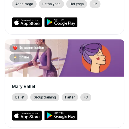
Aerial yoga
Hatha yoga
Hot yoga
+2
No commission
Online
Mary Ballet
Ballet
Group training
Parter
+3