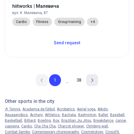
hiitworks | Малевича
вул. К. Малевича, 87
Cardio
Fitness
Group training
+4
Send request
1
38
...
Other sports in the city
🎾 Tennis
Academia de fútbol
Acrobatics
Aerial yoga
Aikido
Aquaaerobics
Archery
Athletics
Bachata
Badminton
Ballet
Baseball
Basketball
Billiard
Bowling
Box
Brazilian Jiu Jitsu
Breakdance
canoe
capoeira
Cardio
Cha Cha Cha
Charcot shower
Climbing wall
Combat Sambo
Contemporary choreography
Cosmetology
CrossFit