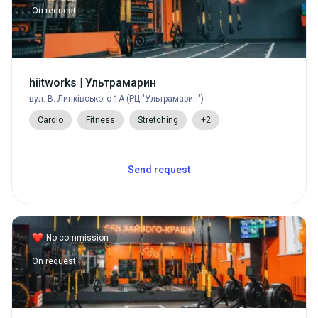
On request
hiitworks | Ультрамарин
вул. В. Липківського 1А (РЦ "Ультрамарин")
Cardio
Fitness
Stretching
+2
Send request
No commission
On request