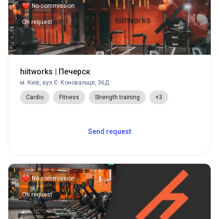
No commission
On request
hiitworks | Печерск
м. Київ, вул.Є. Коновальця, 36Д
Cardio
Fitness
Strength training
+3
Send request
No commission
On request