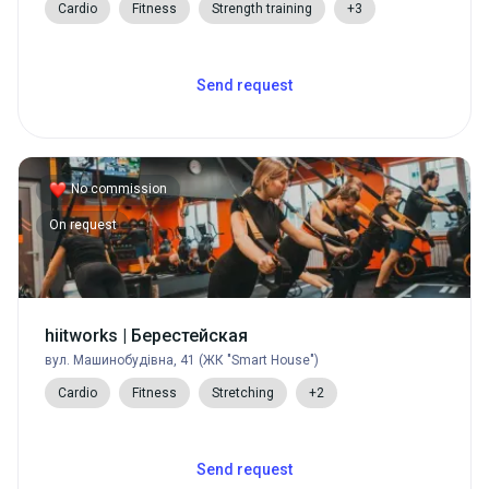
Cardio
Fitness
Strength training
+3
Send request
No commission
On request
hiitworks | Берестейская
вул. Машинобудівна, 41 (ЖК "Smart House")
Cardio
Fitness
Stretching
+2
Send request