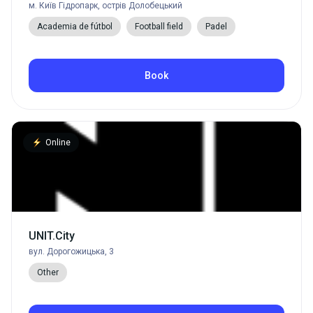
м. Київ Гідропарк, острів Долобецький
Academia de fútbol
Football field
Padel
Book
Online
UNIT.City
вул. Дорогожицька, 3
Other