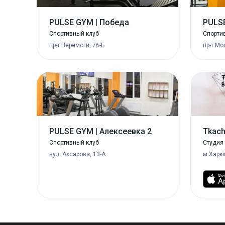
PULSE GYM | Победа
PULS
Спортивный клуб
Спорти
пр-т Перемоги, 76-Б
пр-т Мо
PULSE GYM | Алексеевка 2
Tkach
Спортивный клуб
Студия
вул. Ахсарова, 13-А
м.Харкі