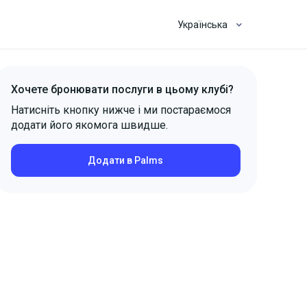
Українська
Хочете бронювати послуги в цьому клубі?
Натисніть кнопку нижче і ми постараємося
додати його якомога швидше.
Додати в Palms