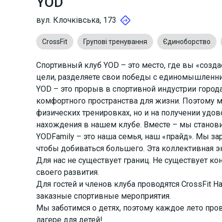
YOD
вул. Клочківська, 173
CrossFit
Групові тренування
Єдиноборство
Спортивный клуб YOD – это место, где вы «создае
цели, разделяете свои победы с единомышленни
YOD – это прорыв в спортивной индустрии город
комфортного пространства для жизни. Поэтому 
физических тренировках, но и на получении удово
нахождения в нашем клубе. Вместе – мы станов
YODFamily – это наша семья, наш «прайд». Мы за
чтобы добиваться большего. Эта коллективная э
Для нас не существует границ. Не существует ко
своего развития.
Для гостей и членов клуба проводятся CrossFit Ha
заказные спортивные мероприятия.
Мы заботимся о детях, поэтому каждое лето про
лагере для детей!