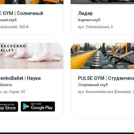
E GYM | Солнечный
Лидер
вный клуб
Картинг-клуб
сковський, 300-А
вул. Плеханівська, 6
enkoBallet | Науки
PULSE GYM | Студенчес
 балета
Спортивный клуб
в, пр. Науки, 50
вул. Валентинівська (Блюхера), 