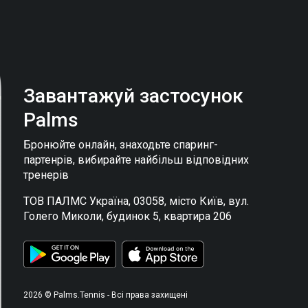
Завантажуй застосунок
Palms
Бронюйте онлайн, знаходьте спаринг-
партенрів, вибирайте найбільш відповідних
тренерів
ТОВ ПАЛМС Україна, 03058, місто Київ, вул.
Голего Миколи, будинок 5, квартира 206
2026 © Palms.Tennis - Всі права захищені