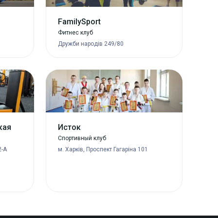
FamilySport
Фитнес клуб
Дружби народів 249/80
кая
Исток
Спортивный клуб
2-А
м. Харків, Проспект Гагаріна 101