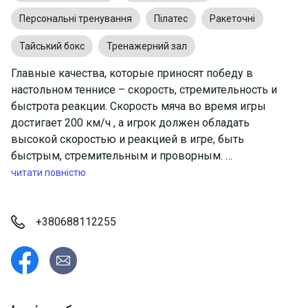
Персональні тренування
Пілатес
Ракеточні
Тайський бокс
Тренажерний зал
Главные качества, которые приносят победу в
настольном теннисе – скорость, стремительность и
быстрота реакции. Скорость мяча во время игры
достигает 200 км/ч , а игрок должен обладать
высокой скоростью и реакцией в игре, быть
быстрым, стремительным и проворным.
Именно такие значения у староукраинского слова
читати повністю
«ХОРТ» – буквально «быстрый, стремительный,
проворный».
Название созвучно с символом Запорожского края,
+380688112255
колыбелью казачества — островом Хортица. Развить
мастерство игры и маневренность, увеличить
скорость реакции и отточить необходимые навыки
игры, повысить уровень мастерства предлагает КЛУБ
НАСТОЛЬНОГО ТЕННИСА «ХОРТ».