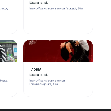
Школа танців
альця,
Івано-Франківськ вулиця Гаркуші, 36а
Глорія
Школа танців
йчука,
Івано-Франківськ вулиця
Грюнвальдська, 19а