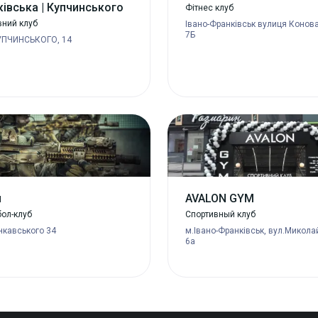
івська | Купчинського
Фітнес клуб
вний клуб
Івано-Франківськ вулиця Конов
7Б
УПЧИНСЬКОГО, 14
п
AVALON GYM
ол-клуб
Спортивный клуб
нкавського 34
м.Івано-Франківськ, вул.Микола
6а