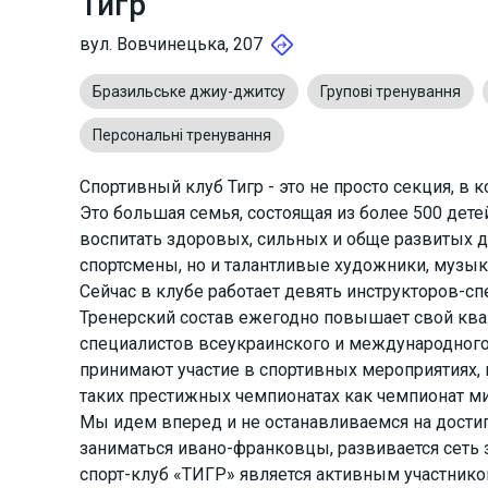
Тигр
вул. Вовчинецька, 207
Бразильське джиу-джитсу
Групові тренування
Персональні тренування
Спортивный клуб Тигр - это не просто секция, в 
Это большая семья, состоящая из более 500 детей
воспитать здоровых, сильных и обще развитых д
спортсмены, но и талантливые художники, музык
Сейчас в клубе работает девять инструкторов-сп
Тренерский состав ежегодно повышает свой кв
специалистов всеукраинского и международного 
принимают участие в спортивных мероприятиях, 
таких престижных чемпионатах как чемпионат ми
Мы идем вперед и не останавливаемся на достиг
заниматься ивано-франковцы, развивается сеть 
спорт-клуб «ТИГР» является активным участник