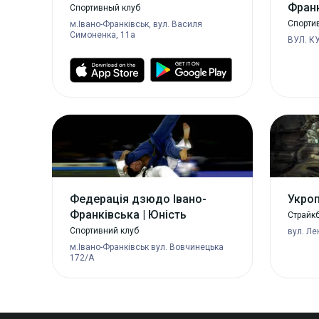
Франк
Спортивный клуб
Спорти
м.Івано-Франківськ, вул. Василя
Симоненка, 11а
ВУЛ. К
Федерація дзюдо Івано-
Укро
Франківська | Юність
Страйкб
Спортивний клуб
вул. Ле
м.Івано-Франківськ вул. Вовчинецька
172/А