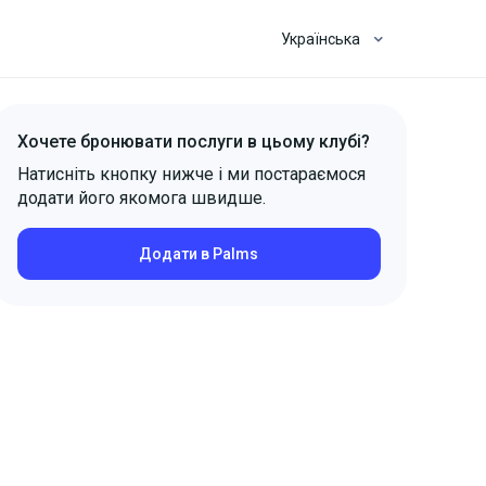
Українська
Хочете бронювати послуги в цьому клубі?
Натисніть кнопку нижче і ми постараємося
додати його якомога швидше.
Додати в Palms