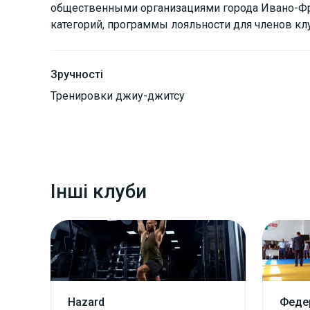
общественными организациями города Ивано-Фр
категорий, программы лояльности для членов клу
Зручності
Тренировки джиу-джитсу
Інші клуби
Hazard
Федер