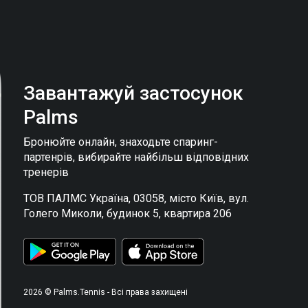
Завантажуй застосунок
Palms
Бронюйте онлайн, знаходьте спаринг-
партенрів, вибирайте найбільш відповідних
тренерів
ТОВ ПАЛМС Україна, 03058, місто Київ, вул.
Голего Миколи, будинок 5, квартира 206
2026 © Palms.Tennis - Всі права захищені