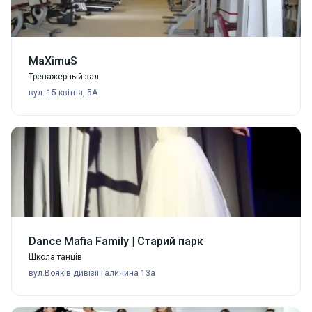
MaXimuS
Тренажерный зал
вул. 15 квітня, 5А
Dance Mafia Family | Старий парк
Школа танців
вул.Вояків дивізії Галичина 13а