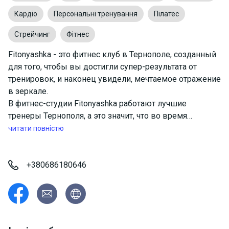
Кардіо
Персональні тренування
Пілатес
Стрейчинг
Фітнес
Fitonyashka - это фитнес клуб в Тернополе, созданный
для того, чтобы вы достигли супер-результата от
тренировок, и наконец увидели, мечтаемое отражение
в зеркале.
В фитнес-студии Fitonyashka работают лучшие
тренеры Тернополя, а это значит, что во время
тренировок вы получите помощь, опыт и мотивацию
читати повністю
от профессионалов, тех, кто "горит" своим делом. Они
приложат максимум усилий, чтобы каждый клиент
получил то, за чем пришел, не меньше. Каждая
+380686180646
тренировка в светлых, новых, хорошо оборудованных
фитнес-студиях - это отдельный и совершенно
спланированный процесс, благодаря которому вы еще
на шаг приблизитесь к своей мечте.
Здоровое и красивое тело уже далеко не относится к