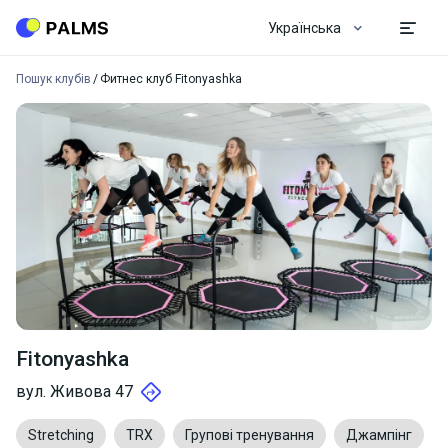
Українська
Пошук клубів
Фитнес клуб Fitonyashka
Fitonyashka
вул. Живова 47
Stretching
TRX
Групові тренування
Джампінг