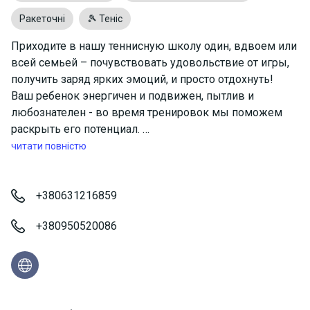
Ракеточні
🎾 Теніс
Приходите в нашу теннисную школу один, вдвоем или
всей семьей – почувствовать удовольствие от игры,
получить заряд ярких эмоций, и просто отдохнуть!
Ваш ребенок энергичен и подвижен, пытлив и
любознателен - во время тренировок мы поможем
раскрыть его потенциал.
Усидчив и внимателен? Много читает, изучает языки?
читати повністю
Занятия теннисом добавят в его распорядок дня
физическую активность и движение.
Теннис – динамичная игра
+380631216859
Обучение теннису способствует гармоничному
+380950520086
физическому и психическому здоровью детей. Во
время занятий у детей улучшается, координация
движений, развивается ловкость, сила и
выносливость, пространственное и предметное
ориентирование.