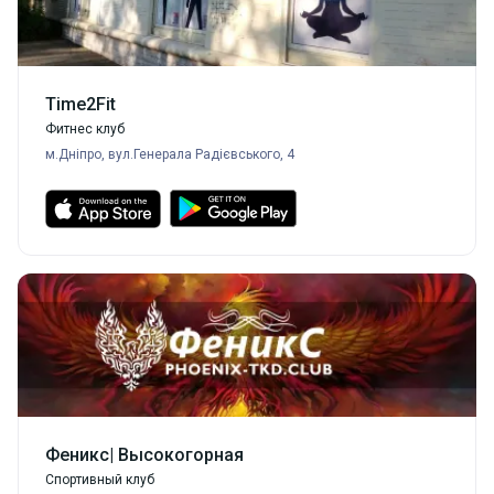
Time2Fit
Фитнес клуб
м.Дніпро, вул.Генерала Радієвського, 4
Феникс| Высокогорная
Спортивный клуб