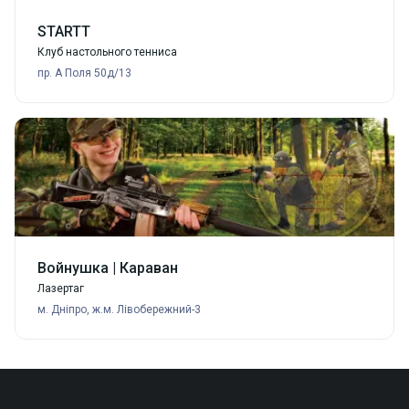
STARTT
Клуб настольного тенниса
пр. А Поля 50д/13
Войнушка | Караван
Лазертаг
м. Дніпро, ж.м. Лівобережний-3