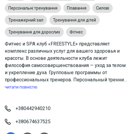
Персональні тренування
Плавання
Силові
Тренажерний зал
Тренування для дітей
Тренування для дорослих
Фітнес
Фитнес и SPA клуб «FREESTYLE» представляет
комплекс различных услуг для вашего здоровья и
красоты. В основе деятельности клуба лежит
философия самосовершенствования — уход за телом
и укрепление духа. Групповые программы от
профессиональных тренеров. Персональный треннинг
от опытных бодибилдеров и спортсменов. Бассейн —
читати повністю
аква-программы для взрослых и детей. Для вас так
же работает SPA-салон клуба "FREESTYLE" здесь вас
ждут программы по уходу за лицом и телом, а также
+380442940210
процедуры для отдыха и релаксации.
+380674637525