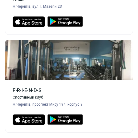
м.Чернігів, вул. І. Мазепи 23
F•R•I•E•N•D•S
Спортивный клуб
м.Чернігів, проспект Миру 194, корпус 9