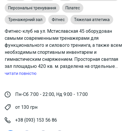
Персональні тренування
Пілатес
Тренажерний зал
Фітнес
Тяжелая атлетика
Фитнес-клуб на ул. Мстиславская 45 оборудован
самыми современными тренажерами для
функционального и силового тренинга, а также всем
необходимым спортивным инвентарем и
гимнастическим снаряжением. Просторная светлая
зал площадью 420 кв. м. разделена на отдельные
зоны: зону для силовых тренировок, зону для
читати повністю
функционального тренинга, зону с широким выбором
тренажеров для кардиотренировок, зону тяжелой
атлетике и зону отдыха.
Пн-Сб 7:00 - 22:00, Нд 9:00 - 17:00
от 130 грн
Тренажерный зал
Фитнес
+38 (093) 153 56 86
Гиревый спорт
Тяжелая атлетика