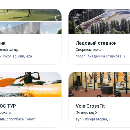
ник
Ледовый стадион
ьный центр
Спорткомплекс
 Чоколівський, 42а
просп. Академіка Глушкова, 9
ОС ТУР
Voin CrossFit
роката
Фитнес клуб
анів, спортбаза "Зеніт"
вул. Обсерваторна, 7