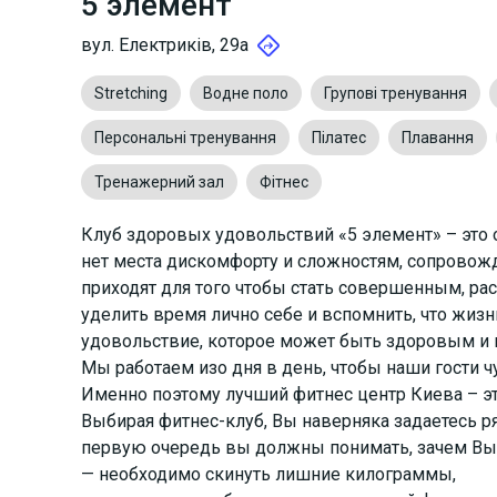
5 элемент
вул. Електриків, 29a
Stretching
Водне поло
Групові тренування
Персональні тренування
Пілатес
Плавання
Тренажерний зал
Фітнес
Клуб здоровых удовольствий «5 элемент» – это 
нет места дискомфорту и сложностям, сопровож
приходят для того чтобы стать совершенным, ра
уделить время лично себе и вспомнить, что жизнь
удовольствие, которое может быть здоровым и
Мы работаем изо дня в день, чтобы наши гости 
Именно поэтому лучший фитнес центр Киева – это
Выбирая фитнес-клуб, Вы наверняка задаетесь р
первую очередь вы должны понимать, зачем Вы 
— необходимо скинуть лишние килограммы,