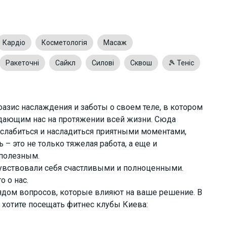
Кардіо
Косметологія
Масаж
Ракеточні
Сайкл
Силові
Сквош
🎾 Теніс
оазис наслаждения и заботы о своем теле, в котором
дающим нас на протяжении всей жизни. Сюда
сслабиться и насладиться приятными моментами,
 – это не только тяжелая работа, а еще и
 полезным.
чувствовали себя счастливыми и полноценными.
 о нас.
ядом вопросов, которые влияют на ваше решение. В
хотите посещать фитнес клубы Киева: