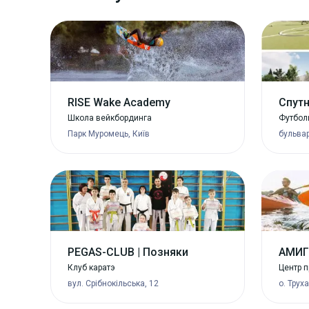
RISE Wake Academy
Спут
Школа вейкбординга
Футбол
Парк Муромець, Київ
бульвар
PEGAS-CLUB | Позняки
АМИГ
Клуб каратэ
Центр п
вул. Срібнокільська, 12
о. Трух