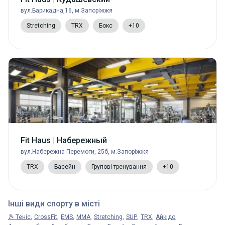
вул.Барикадна,16, м.Запоріжжя
Stretching
TRX
Бокс
+10
Fit Haus | Набережный
вул.Набережна Перемоги, 25б, м.Запоріжжя
TRX
Басейн
Групові тренування
+10
Інші види спорту в місті
🎾 Теніс
CrossFit
EMS
MMA
Stretching
SUP
TRX
Айкідо