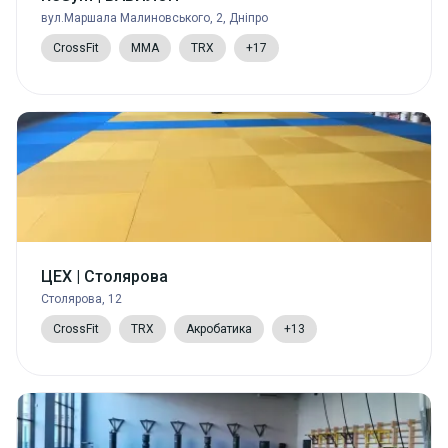
вул.Маршала Малиновського, 2, Дніпро
CrossFit
MMA
TRX
+17
ЦЕХ | Столярова
Столярова, 12
CrossFit
TRX
Акробатика
+13