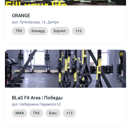
ORANGE
вул. Путилівська, 16, Дніпро
TRX
Більярд
Боулінг
+16
BLaS Fit Area | Победы
вул. Набережна Перемоги 62
MMA
TRX
Бокс
+13