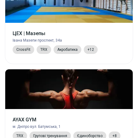
ЦЕХ | Мазепы
Івана Мазепи проспект, 34а
CrossFit
TRX
Акробатика
+12
AYAX GYM
м. Дніпро вул. Батумська, 1
TRX
Групові тренування
Єдиноборство
+8