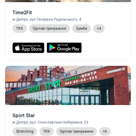
Time2Fit
м.Дніпро, вул.Генерала Радієвського, 4
TRX
Групові тренування
Зумба
+4
Sport Star
м.Дніпро, вул. Січеславська Набережна, 53
Stretching
TRX
Групові тренування
+6