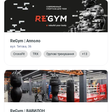
ReGym | Апполо
вул. Титова, 36
CrossFit
TRX
Групові тренування
+13
ReGym | ВАВИЛОН