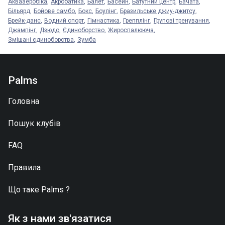
Аквааеробіка
Акробатика
Балет
Басейн
Батутний центр
Бачата
Більярд
Бойове самбо
Бокс
Боулінг
Бразильське джиу-джитсу
Брейк-данс
Водний спорт
Гімнастика
Грепплінг
Групові тренування
Джампінг
Дзюдо
Єдиноборство
Жироспалююча
Змішані єдиноборства
Зумба
Palms
Головна
Пошук клубів
FAQ
Правила
Що таке
Palms
?
Як з нами зв'язатися