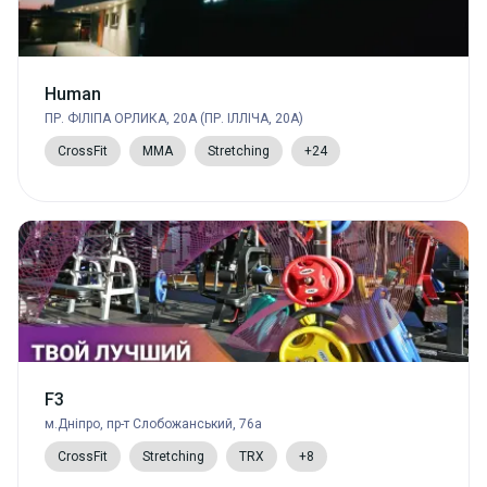
Human
ПР. ФІЛІПА ОРЛИКА, 20А (ПР. ІЛЛІЧА, 20А)
CrossFit
MMA
Stretching
+24
F3
м.Дніпро, пр-т Слобожанський, 76а
CrossFit
Stretching
TRX
+8