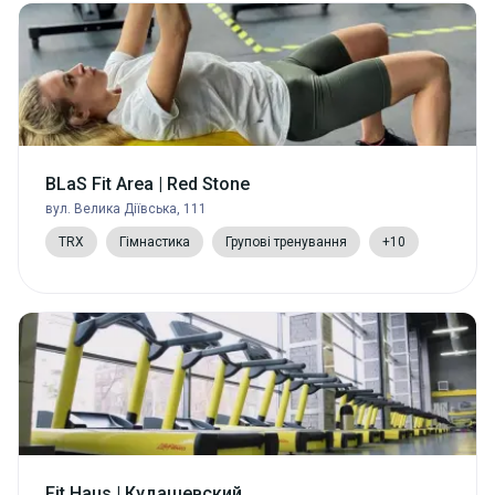
BLaS Fit Area | Red Stone
вул. Велика Діївська, 111
TRX
Гімнастика
Групові тренування
+10
Fit Haus | Кудашевский