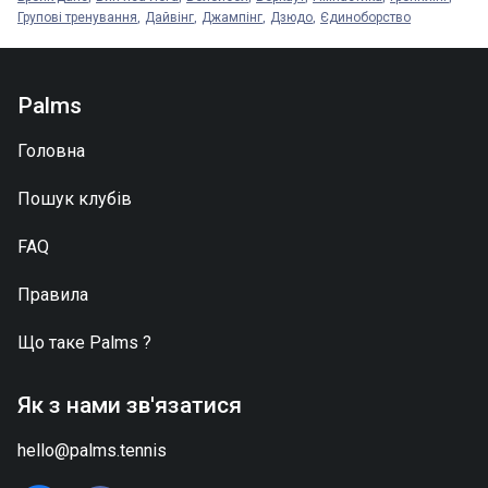
Групові тренування
Дайвінг
Джампінг
Дзюдо
Єдиноборство
Palms
Головна
Пошук клубів
FAQ
Правила
Що таке
Palms
?
Як з нами зв'язатися
hello@palms.tennis