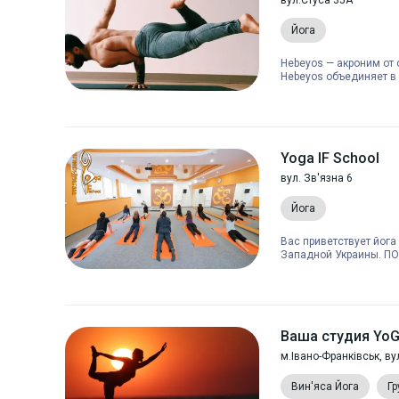
вул.Стуса 35А
Йога
Hebeyos — акроним от с
Hebeyos объединяет в с
Yoga IF School
вул. Зв'язна 6
Йога
Вас приветствует йога 
Западной Украины. ПО
Ваша студия YoG
м.Івано-Франківськ, ву
Вин'яса Йога
Гр