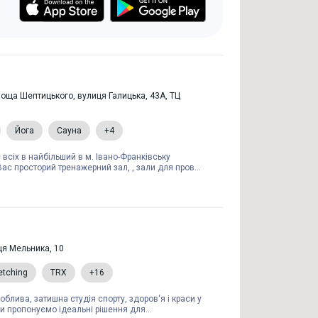
площа Шептицького, вулиця Галицька, 43А, ТЦ
Йога
Сауна
+4
сіх в найбільший в м. Івано-Франківську
ас просторий тренажерний зал, , зали для пров...
ця Мельника, 10
etching
TRX
+16
облива, затишна студія спорту, здоров‘я і краси у
и пропонуємо ідеальні рішення для...