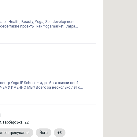
лов Health, Beauty, Yoga, Self-development
ебе такие проекты, как Yogamarket, Carpa...
центр Yoga IF School – ядро йога-жизни всей
ЧЕМУ ИМЕННО МЫ? Всего за несколько лет с...
i
л. Гарбарська, 22
упові тренування
Йога
+3