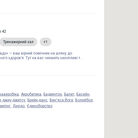
р 42
Тренажерний зал
+1
адо» — ваш вірний помічник на шляху до
ного здоров’я. Тут на вас чекають захопливі т...
вааеробіка
Акробатика
Бадмінтон
Балет
Басейн
е джиу-джитсу
Брейк-данс
Вин'яса Йога
Волейбол
мпінг
Дзюдо
Єдиноборство