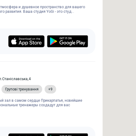
 атмосфера и душевное пространство для вашего
о развития. Ваша студия YoGi - это студ...
л.Станіславська,4
Групові тренування
+9
й зал в самом сердце Прикарпатья, новейшие
иональные тренажеры создадут для вас