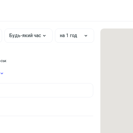
Будь-який час
на 1 год
вськ