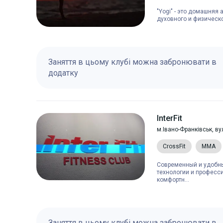
"Yogi" - это домашняя
духовного и физическог
Заняття в цьому клубі можна забронювати в
додатку
InterFit
м.Івано-Франківськ, ву
CrossFit
MMA
Современный и удобны
технологии и професс
комфортн...
Заняття в цьому клубі можна забронювати в