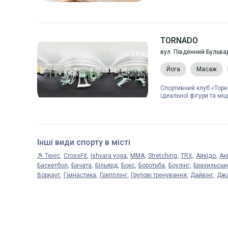
TORNADO
вул. Південний Бульва
Йога
Масаж
Спортивний клуб «Торн
ідеальної фігури та міц
Інші види спорту в місті
🎾 Теніс
CrossFit
Ishvara yoga
MMA
Stretching
TRX
Айкідо
Ак
Баскетбол
Бачата
Більярд
Бокс
Боротьба
Боулінг
Бразильськ
Воркаут
Гімнастика
Грепплінг
Групові тренування
Дайвінг
Джа