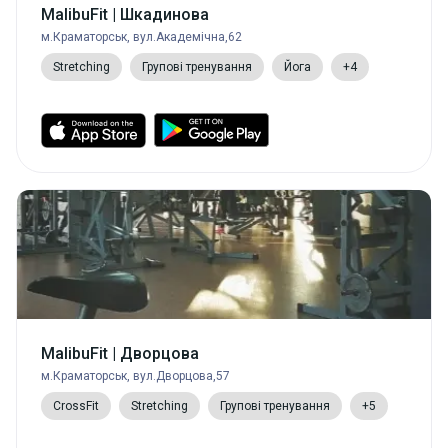
MalibuFit | Шкадинова
м.Краматорськ, вул.Академічна,62
Stretching
Групові тренування
Йога
+4
MalibuFit | Дворцова
м.Краматорськ, вул.Дворцова,57
CrossFit
Stretching
Групові тренування
+5