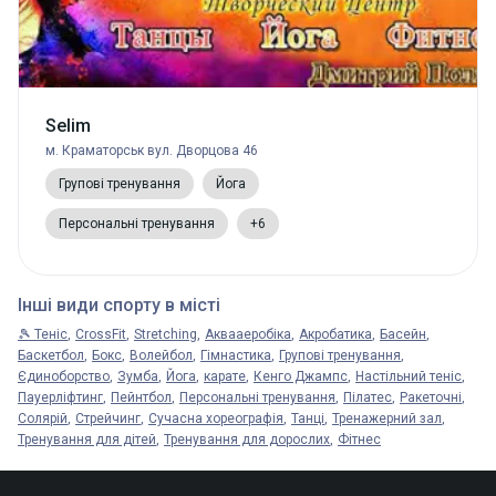
Selim
м. Краматорськ вул. Дворцова 46
Групові тренування
Йога
Персональні тренування
+6
Інші види спорту в місті
🎾 Теніс
CrossFit
Stretching
Аквааеробіка
Акробатика
Басейн
Баскетбол
Бокс
Волейбол
Гімнастика
Групові тренування
Єдиноборство
Зумба
Йога
карате
Кенго Джампс
Настільний теніс
Пауерліфтинг
Пейнтбол
Персональні тренування
Пілатес
Ракеточні
Солярій
Стрейчинг
Сучасна хореографія
Танці
Тренажерний зал
Тренування для дітей
Тренування для дорослих
Фітнес