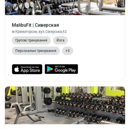
MalibuFit | Сиверская
м.Краматорськ, вул.Сіверська,62
Групові тренування
Йога
Персональні тренування
+3