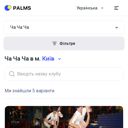
Українська
Ча Ча Ча
Фільтри
Ча Ча Ча в м.
Київ
Ми знайшли 5 варіанти