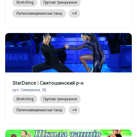
Stretching
Групові тренування
Латиноамериканські танці
+4
StarDance | Святошинский р-н
вул. Симиренка, 5Б
Stretching
Групові тренування
Латиноамериканські танці
+4