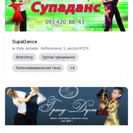
SupaDance
м. Київ, вулиця . Кибальчича, 5, школа №224
Stretching
Групові тренування
Латиноамериканські танці
+4