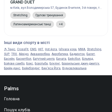
GRAND DUET
м.Київ, вул.Володимирська 57, Будинок Вчителя, 3-й поверх, танцзал 209
Stretching
Групові тренування
Латиноамериканські танці
+4
Інші види спорту в місті
🎾 Теніс
CrossFit
EMS
HIIT
Hot йога
Ishvara yoga
MMA
Stretching
SUP
TRX
Айкідо
Аквааеробіка
Акробатика
Бадмінтон
Балет
Басейн
Баскетбол
Батутний центр
Бачата
Бейсбол
Більярд
Бойове самбо
Бокс
Боротьба
Боулінг
Бразильське джиу-джитсу
Брейк-данс
Вейкбордінг
Вин'яса Йога
Відновлювальна
Palms
Головна
Пошук клубів