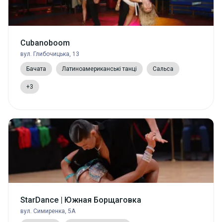
Cubanoboom
вул. Глибочицька, 13
Бачата
Латиноамериканські танці
Сальса
+3
StarDance | Южная Борщаговка
вул. Симиренка, 5А