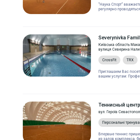
"Наука Спорт" вважаєт
регулярно проводяться 
Severynivka Famil
Київська область Мака
вулиця Северина Нали
CrossFit
TRX
Приглашаем Вас посети
вашим услугам: Профе
Теннисный центр
вул. Героїв Севастопо
Персональні тренув
Впервые теннис пришел
из залов комплекса, б