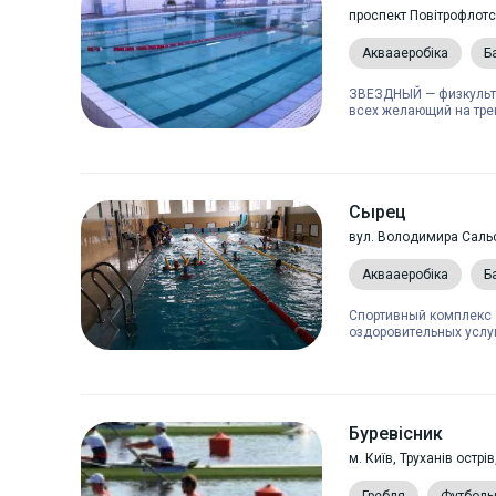
проспект Повітрофлотс
Аквааеробіка
Б
ЗВЕЗДНЫЙ — физкульту
всех желающий на тре
Сырец
вул. Володимира Сальс
Аквааеробіка
Б
Спортивный комплекс 
оздоровительных услуг
Буревісник
м. Київ, Труханів острі