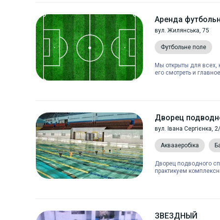
Аренда футбольн
вул. Жилянська, 75
Футбольне поле
Мы открыты для всех, 
его смотреть и главно
Дворец подводн
вул. Івана Сергієнка, 2
Аквааеробіка
Б
Дворец подводного сп
практикуем комплексны
ЗВЕЗДНЫЙ