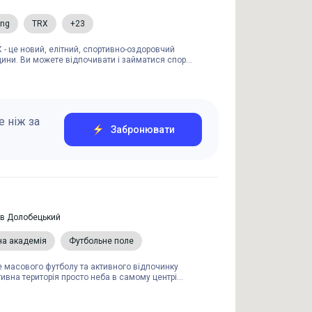
ing
TRX
+23
- це новий, елітний, спортивно-оздоровчий
ини. Ви можете відпочивати і займатися спор...
 ніж за
Забронювати
рів Долобецький
на академія
Футбольне поле
е масового футболу та активного відпочинку
ивна територія просто неба в самому центрі...