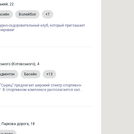
ький, 22
асейн
Волейбол
+7
рно-оздоровительный клуб, который приглашает
нировки!
ького (Котовського), 4
адмінтон
Басейн
+13
“Сырец” предлагает широкий спектр спортивно-
. В спортивном комплексе располагается зал...
в, Паркова дорога, 18