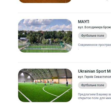
МАУП
вул. Володимира Брож
Футбольне поле
Современное простран
.
Ukrainian Sport 
вул. Героїв Севастопол
Футбольне поле
Предлагаем Вашему в
открытое поле для мин