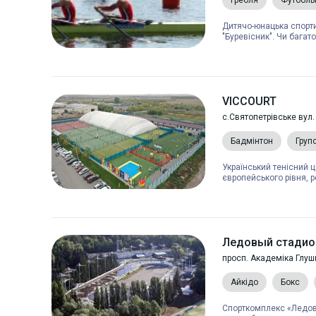
Гребля
Футболь
Дитячо-юнацька спорт
"Буревісник". Чи багато 
VICCOURT
с.Святопетрівське вул.
Бадмінтон
Груп
Український тенісний 
європейського рівня, р
Ледовый стадио
просп. Академіка Глуш
Айкідо
Бокс
Спорткомплекс «Ледов