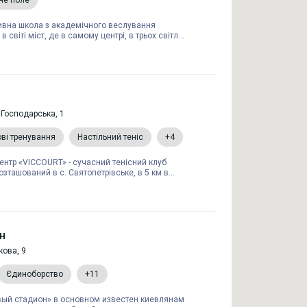
не поле
ивна школа з академічного веслування
в світі міст, де в самому центрі, в трьох світл...
 Господарська, 1
ові тренування
Настільний теніс
+4
центр «VICCOURT» - сучасний тенісний клуб
озташований в с. Святопетрівське, в 5 км в...
н
кова, 9
Єдиноборство
+11
ый стадион» в основном известен киевлянам