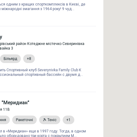
ься одним з кращих спорткомплексів в Києві, де
міжнародні змагання з 1964 року! 9 чуд...
y
рівський район Котеджне містечко Северинівка
вайка 3
Більярд
+8
ть Спортивный клуб Severynivka Family Club К
ссиональный спортивный бассейн с двумя д...
 "Меридиан"
ля 11В
ання
Ракеточні
🎾 Теніс
+1
 в «Меридиан» еще в 1997 году. Тогда, в одном
ыло оборудовано три корта с покрытием M...