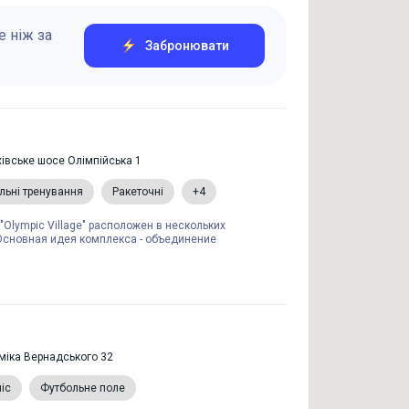
 ніж за
Забронювати
хівське шосе Олімпійська 1
льні тренування
Ракеточні
+4
Olympic Village" расположен в нескольких
 Основная идея комплекса - объединение
еміка Вернадського 32
ніс
Футбольне поле