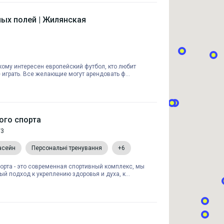
ых полей | Жилянская
кому интересен европейский футбол, кто любит
е играть. Все желающие могут арендовать ф...
ого спорта
/3
асейн
Персональні тренування
+6
орта - это современная спортивный комплекс, мы
й подход к укреплению здоровья и духа, к...