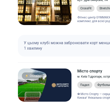
вул. Драгомирова, 9А
CrossFit
Stretch
Фітнес центр GYMMAXX 
комплекс для всієї род
У цьому клубі можна забронювати корт менше
1 хвилину
Місто спорту
Онлайн
м. Київ Гідропарк, ост
Падел
Футболь
⚽ Місто Спорту — серц
Києва! Унікальна спорт