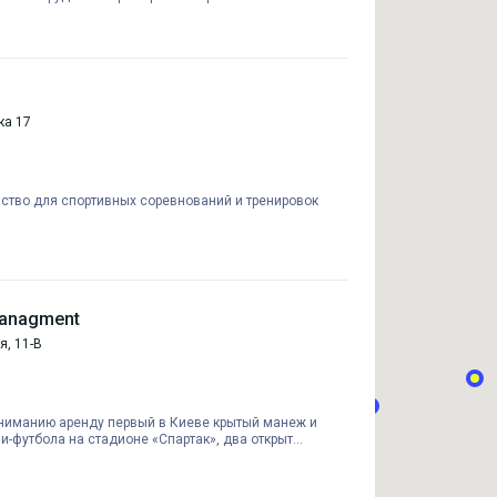
ка 17
ство для спортивных соревнований и тренировок
Managment
я, 11-В
ниманию аренду первый в Киеве крытый манеж и
и-футбола на стадионе «Спартак», два открыт...