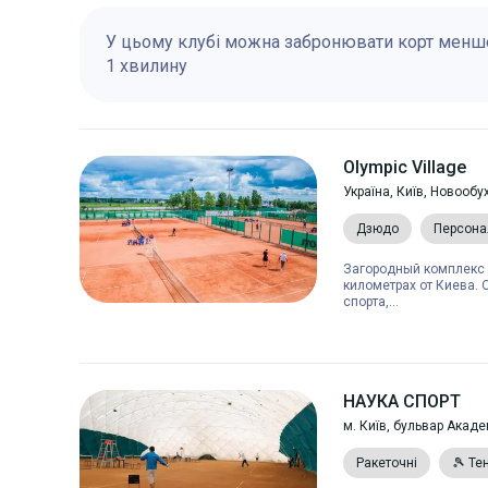
У цьому клубі можна забронювати корт менше
1 хвилину
Olympic Village
Україна, Київ, Новообу
Дзюдо
Персона
Загородный комплекс "
километрах от Киева.
спорта,...
НАУКА СПОРТ
м. Київ, бульвар Акад
Ракеточні
🎾 Те