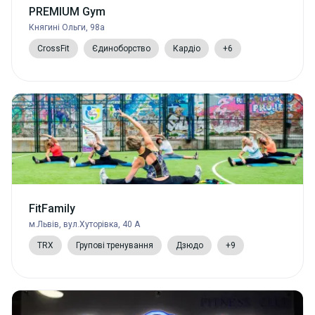
PREMIUM Gym
Княгині Ольги, 98a
CrossFit
Єдиноборство
Кардіо
+6
FitFamily
м.Львів, вул.Хуторівка, 40 А
TRX
Групові тренування
Дзюдо
+9