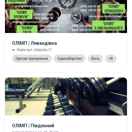
ОЛІМП | Левандівка
м. Львів вул. Широка,1Г
Групові тренування
Єдиноборство
Йога
+8
ОЛІМП | Південний