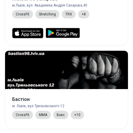
м.Львів, вул. Академіка Андрія Сахарова,45
CrossFit
Stretching
TRX
+8
Бастіон
м. Львів, вул.Трильовського 12
CrossFit
MMA
Бокс
+10