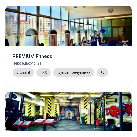
PREMIUM Fitness
Перфецького, 2а
CrossFit
TRX
Групові тренування
+8