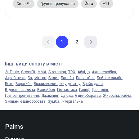
CrossFit
Групові тренування
Йога
+11
1
2
Інші види спорту в місті
🎾 Теніс
CrossFit
MMA
Stretching
TRX
Айкідо
Аквааеробіка
Акробатика
Бадмінтон
Балет
Басейн
Баскетбол
Бойове самбо
Бокс
Боротьба
Бразильське джиу-джитсу
Брейк-данс
Відновлювальна
Волейбол
Гімнастика
Гольф
Грепплінг
Групові тренування
Джампінг
Дзюдо
Єдиноборство
Жироспалююча
Змішані єдиноборства
Зумба
Інтервальна
Palms