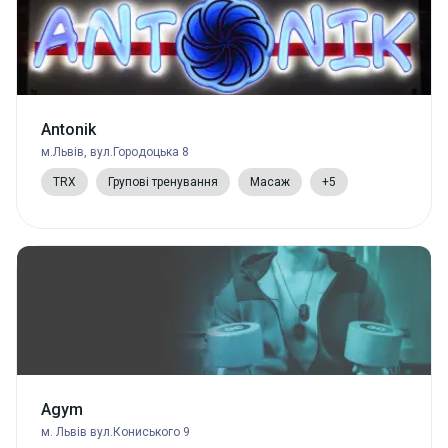
Antonik
м.Львів, вул.Городоцька 8
TRX
Групові тренування
Масаж
+5
Agym
м. Львів вул.Кониського 9