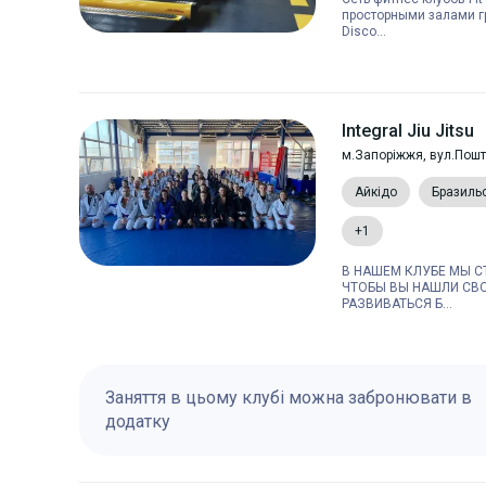
просторными залами г
Disco...
Integral Jiu Jitsu
м.Запоріжжя, вул.Пош
Айкідо
Бразиль
+1
В НАШЕМ КЛУБЕ МЫ С
ЧТОБЫ ВЫ НАШЛИ СВО
РАЗВИВАТЬСЯ Б...
Заняття в цьому клубі можна забронювати в
додатку