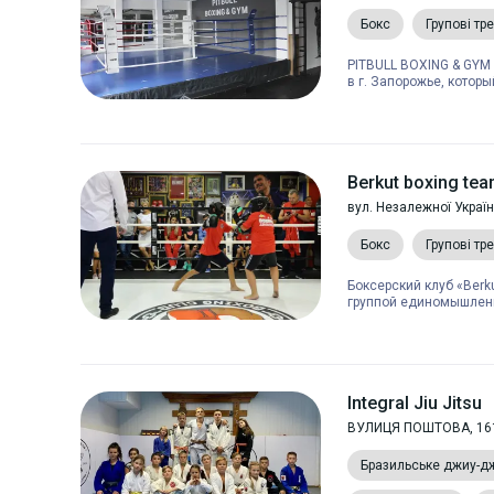
Бокс
Групові тр
PITBULL BOXING & GYM
в г. Запорожье, котор
Berkut boxing te
вул. Незалежної Україн
Бокс
Групові тр
Боксерский клуб «Berk
группой единомышленни
Integral Jiu Jitsu
ВУЛИЦЯ ПОШТОВА, 16
Бразильське джиу-д