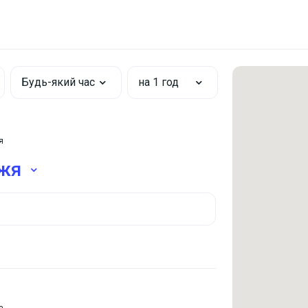
Будь-який час
на 1 год
я
жя