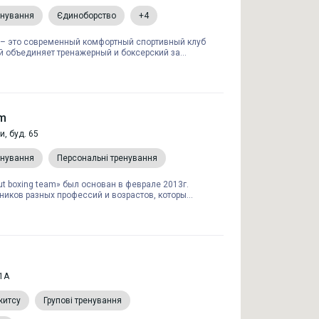
енування
Єдиноборство
+4
 – это современный комфортный спортивный клуб
ый объединяет тренажерный и боксерский за...
am
и, буд. 65
енування
Персональні тренування
ut boxing team» был основан в феврале 2013г.
ков разных профессий и возрастов, которы...
1А
житсу
Групові тренування