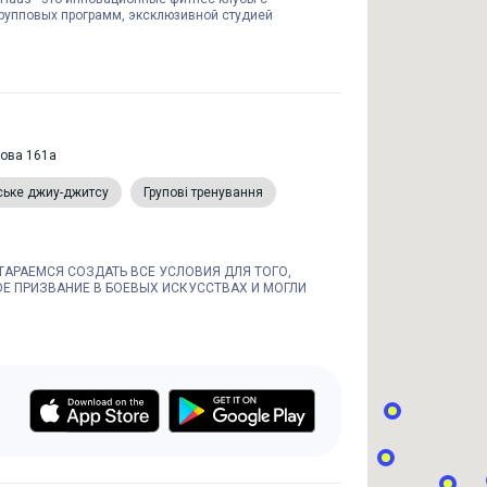
рупповых программ, эксклюзивной студией
това 161а
ське джиу-джитсу
Групові тренування
ТАРАЕМСЯ СОЗДАТЬ ВСЕ УСЛОВИЯ ДЛЯ ТОГО,
Е ПРИЗВАНИЕ В БОЕВЫХ ИСКУССТВАХ И МОГЛИ