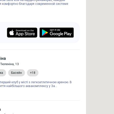
ном зале или на кардиотренажерах, каждый
бя комфортно благодаря современной системе
ніна
 Тюленіна, 13
ка
Басейн
+18
 перший клуб у місті з легкоатлетичною ареною. В
иття найбільшого аквакомплексу у За...
а