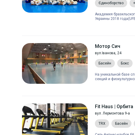
Єдиноборство
Академия бразильског
Украины 2018 года(UFBJ
Мотор Сич
вул.Іванова, 24
Басейн
Бокс
На уникальной базе с
секций и физкультурно-
Fit Haus | Орбита
вул. Лермонтова 9-а
TRX
Басейн
Сеть фитнес-клубов Fi