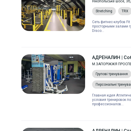
Нікопольське шосе, 3б
Stretching
TRX
Сеть фитнес-клубов Fi
просторными залами г
Disco...
АДРЕНАЛИН | Со
М.ЗАПОРІЖЖЯ ПРОСПЕ
Групові тренування
Персональні тренув
Главная идея Атлетич
условия тренировок по
профессионалов...
АДРЕНАЛИН | Ст