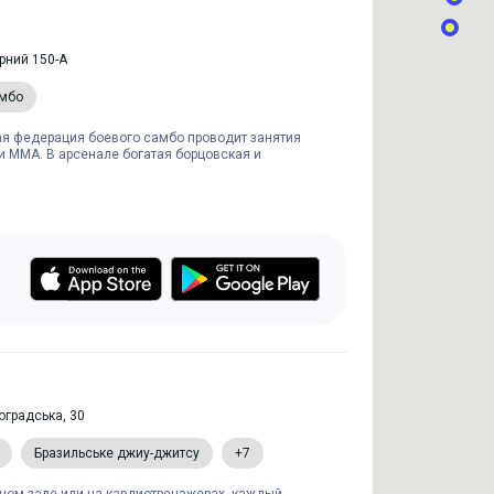
орний 150-А
амбо
я федерация боевого самбо проводит занятия
 ММА. В арсенале богатая борцовская и
оградська, 30
Бразильське джиу-джитсу
+7