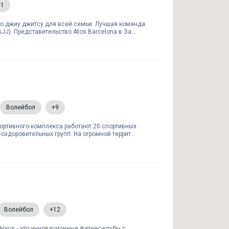
+1
о джиу джитсу для всей семьи. Лучшая команда
J). Представительство Atos Barcelona в За...
Волейбол
+9
портивного комплекса работают 20 спортивных
оздоровительных групп. На огромной террит...
Волейбол
+12
t Haus - это инновационные фитнес-клубы с