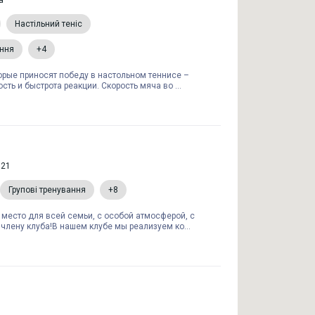
a
Настільний теніс
ання
+4
орые приносят победу в настольном теннисе –
сть и быстрота реакции. Скорость мяча во ...
 21
Групові тренування
+8
 место для всей семьи, с особой атмосферой, с
лену клуба!В нашем клубе мы реализуем ко...