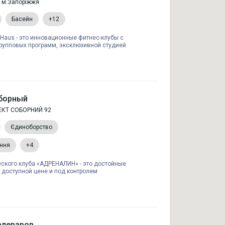
, м.Запоріжжя
Басейн
+12
t Haus - это инновационные фитнес-клубы с
рупповых программ, эксклюзивной студией
борный
КТ СОБОРНИЙ 92
Єдиноборство
ання
+4
еского клуба «АДРЕНАЛИН» - это достойные
 доступной цене и под контролем
алеваров