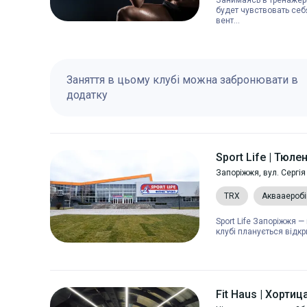
Занимаясь в тренажер
будет чувствовать се
вент...
Заняття в цьому клубі можна забронювати в
додатку
Sport Life | Тюле
Запоріжжя, вул. Сергія
TRX
Аквааеробі
Sport Life Запоріжжя —
клубі планується відкр
Fit Haus | Хортиц