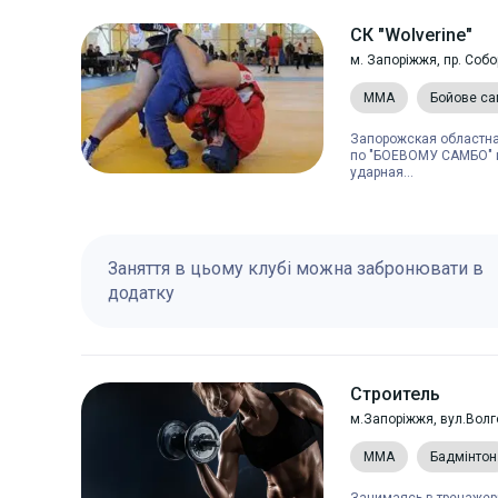
СК "Wolverine"
м. Запоріжжя, пр. Соб
MMA
Бойове с
Запорожская областна
по "БОЕВОМУ САМБО" и
ударная...
Заняття в цьому клубі можна забронювати в
додатку
Строитель
м.Запоріжжя, вул.Волг
MMA
Бадмінтон