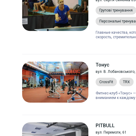
вул. Сергія Синенка 63
Групові тренування
Персональні тренув
Главные качества, кот
скорость, стремительно
Тонус
вул. В. Лобановського,
CrossFit
TRX
Фитнес-клуб «Тонус» —
вниманием к каждому ч
PITBULL
вул. Перемоги, 61