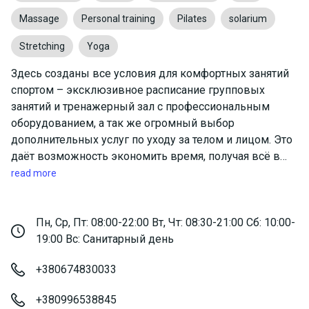
Massage
Personal training
Pilates
solarium
Stretching
Yoga
Здесь созданы все условия для комфортных занятий
спортом – эксклюзивное расписание групповых
занятий и тренажерный зал с профессиональным
оборудованием, а так же огромный выбор
дополнительных услуг по уходу за телом и лицом. Это
даёт возможность экономить время, получая всё в
одном месте.
read more
НОВЫЙ ВЗГЛЯД НА СИЛУ И КРАСОТУ ВАШЕГО ТЕЛА.
МЫ С РАДОСТЬЮ ПОДЕЛИМСЯ СВОИМ ОПЫТОМ И
ПОМОЖЕМ ВАМ ДОБИТЬСЯ ОТЛИЧНЫХ
Пн, Ср, Пт: 08:00-22:00 Вт, Чт: 08:30-21:00 Сб: 10:00-
РЕЗУЛЬТАТОВ!
19:00 Вс: Санитарный день
+380674830033
+380996538845