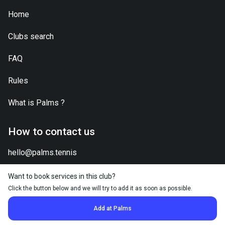
Home
Clubs search
FAQ
Rules
What is
Palms
?
How to contact us
hello@palms.tennis
Want to book services in this club?
Click the button below and we will try to add it as soon as possible.
2026 © Palms.Tennis - All right reserved
Add at Palms