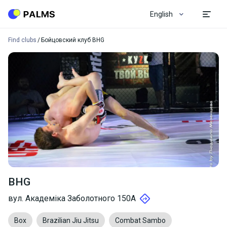
English
Find clubs
Бойцовский клуб BHG
BHG
вул. Академіка Заболотного 150А
Box
Brazilian Jiu Jitsu
Combat Sambo