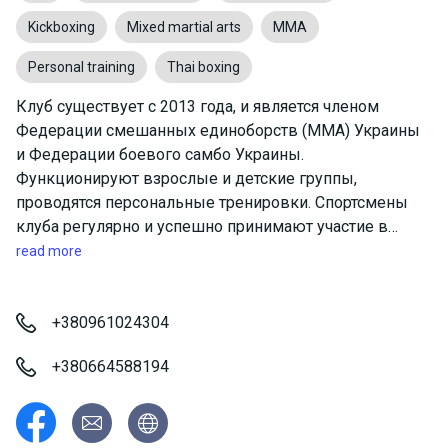
Kickboxing
Mixed martial arts
MMA
Personal training
Thai boxing
Клуб существует с 2013 года, и является членом
Федерации смешанных единоборств (ММА) Украины
и Федерации боевого самбо Украины.
Функционируют взрослые и детские группы,
проводятся персональные тренировки. Спортсмены
клуба регулярно и успешно принимают участие в
соревнованиях по контактным видам единоборств
read more
смешанного типа: ММА, боевое самбо, панкратион,
комбат дзю-дзюцу.
+380961024304
+380664588194