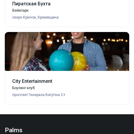
Пиратская Бухта
Вейкпарк
озеро Крючок, Крюківщина
City Entertainment
Боулинг-клуб
проспект Генерала Ватутіна 2-т
Palms