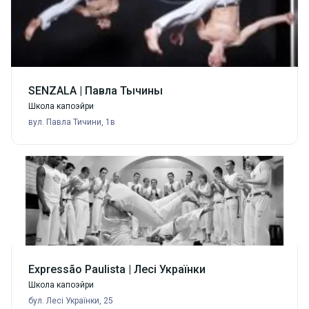
SENZALA | Павла Тычины
Школа капоэйри
вул. Павла Тичини, 1в
Expressão Paulista | Лесі Українки
Школа капоэйри
бул. Лесі Українки, 25