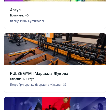
Аргус
Боулинг-клуб
площа Ірини Бугримової
PULSE GYM | Маршала Жукова
Спортивный клуб
Петра Григоренка (Маршала Жукова), 39