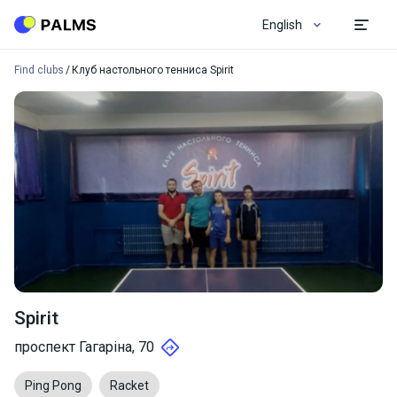
English
Find clubs
Клуб настольного тенниса Spirit
Spirit
проспект Гагаріна, 70
Ping Pong
Racket