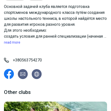
Основной задачей клуба является подготовка
спортсменов международного класса путём создания
школы настольного тенниса, в которой найдётся место
для развития игроков разного уровня.
Для этого необходимо:
создать условия для ранней специализации (начиная с
4 лет), так как иначе за конкурентами не угнаться —
read more
настольный теннис развивается стремительно;
организовать современный учебно–тренировочный
процесс для спортсменов; обеспечить необходимую
+380563754270
соревновательную практику и вариативность. Особая
задача — поиск молодых, талантливых (в том числе
иногородних) спортсменов и создание условий для
приглашения их в клуб. Спортивные задачи,
связанные с участием команды клуба в Чемпионате
Other clubs
Украины, являются важными, но не основными. В
процессе формирования состава команд — основная
ставка на воспитанников клуба.