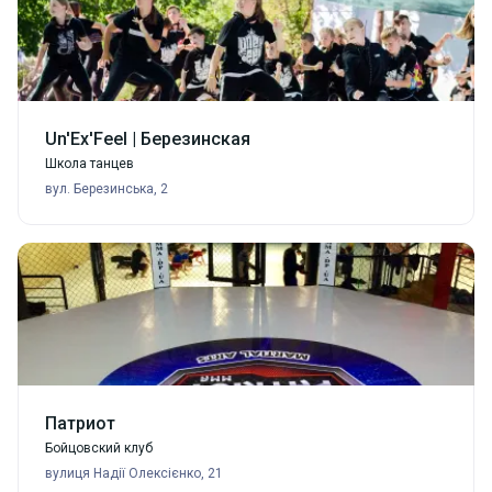
Параллельно со спортивными клуб решает
социальные задачи:
по развитию теннисного спорта в среде инвалидов;
поддержке спортсменов–ветеранов;
привлечению молодёжи к спорту, её социальной и
Un'Ex'Feel | Березинская
профессиональной адаптации и т. п.
Школа танцев
вул. Березинська, 2
Патриот
Бойцовский клуб
вулиця Надії Олексієнко, 21