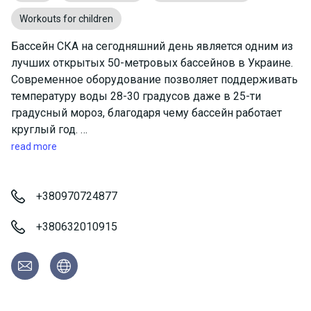
Workouts for children
Бассейн СКА на сегодняшний день является одним из
лучших открытых 50-метровых бассейнов в Украине.
Современное оборудование позволяет поддерживать
температуру воды 28-30 градусов даже в 25-ти
градусный мороз, благодаря чему бассейн работает
круглый год.
Система фильтрации воды обеспечивает чистоту воду
read more
по всем санитарно-эпидемиологическим нормам.
Удобная планировка дает возможность заходить в
бассейн через заплывы непосредственно из теплых
+380970724877
душевых.
+380632010915
Свежий воздух и солнце создают чрезвычайно
благоприятную атмосферу для активного отдыха и
спорта.
На базе тренируются детско-юношеские спортивные
школы, школа высшего спортивного мастерства.