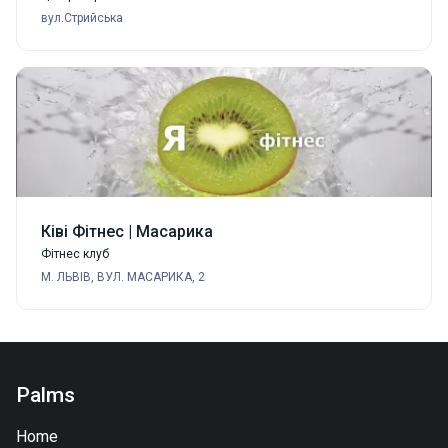
вул.Стрийська
Ківі Фітнес | Масарика
Фітнес клуб
М. ЛЬВІВ, ВУЛ. МАСАРИКА, 2
Palms
Home