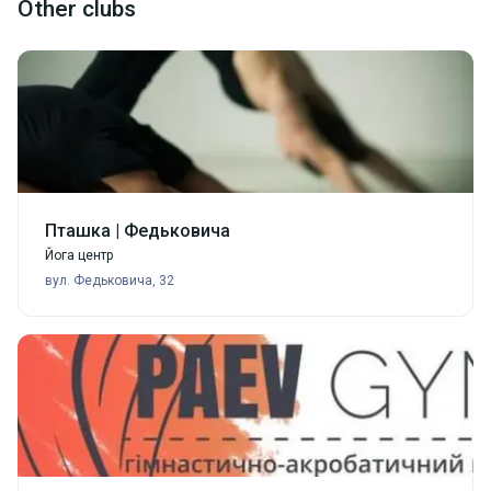
Проводятся занятия по плаванию, современному
Other clubs
пятиборью, триатлону. Проходят занятия по плаванию
с военнослужащими Львовского гарнизона.
Милости просим!
Пташка | Федьковича
Йога центр
вул. Федьковича, 32