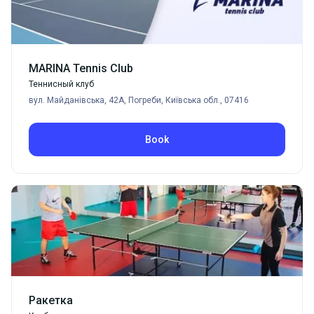
настоящие профессионалы своего дела, которые
будут рады разработать для вас индивидуальную
программу занятий, соответствующую вашему
уровню физической подготовленности. Сочетая
MARINA Tennis Club
тренировки на современных тренажерах с богатым
Теннисный клуб
опытом высококвалифицированных инструкторов,
вул. Майданівська, 42А, Погреби, Київська обл., 07416
вы сможете достичь поистине впечатляющих
результатов. Если вы уже готовы изменить свою
Book
жизнь к лучшему, тогда мы ждем вас.
Ракетка