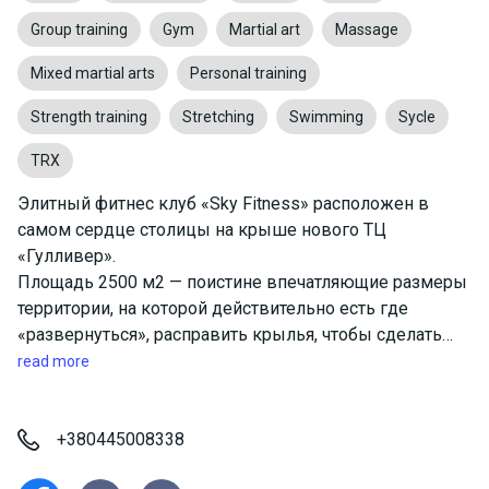
Group training
Gym
Martial art
Massage
Mixed martial arts
Personal training
Strength training
Stretching
Swimming
Sycle
TRX
Элитный фитнес клуб «Sky Fitness» расположен в
самом сердце столицы на крыше нового ТЦ
«Гулливер».
Площадь 2500 м2 — поистине впечатляющие размеры
территории, на которой действительно есть где
«развернуться», расправить крылья, чтобы сделать
шаг в будущее, в свое лучшее, здоровое,
read more
полноценное будущее, где мечты становятся
реальностью!
«Sky Fitness» — это клуб, который органично вмещает
+380445008338
в себе фитнес зоны как для тренировок в