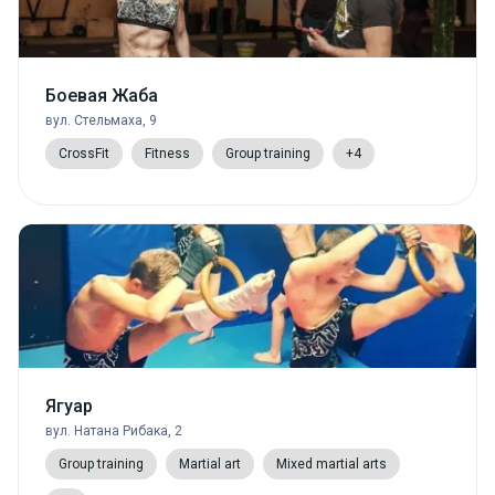
Боевая Жаба
вул. Стельмаха, 9
CrossFit
Fitness
Group training
+4
Ягуар
вул. Натана Рибака, 2
Group training
Martial art
Mixed martial arts