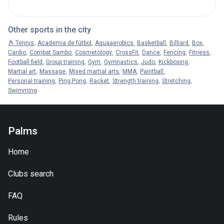
Other sports in the city
🎾 Tennis
Academia de fútbol
Aquaaerobics
Basketball
Billiard
Box
Cardio
Combat Sambo
Cosmetology
CrossFit
Dance
Fencing
Fitness
Football field
Group training
Gym
Gymnastics
Judo
Kickboxing
Martial art
Massage
Mixed martial arts
MMA
Paintball
Personal training
Ping Pong
Racket
Strength training
Stretching
Swimming
Palms
Home
Clubs search
FAQ
Rules