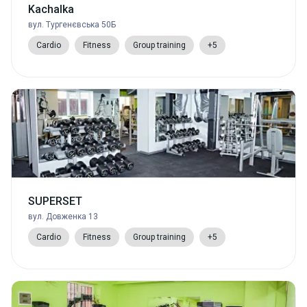
Kachalka
вул. Тургенєвська 50Б
Cardio
Fitness
Group training
+5
SUPERSET
вул. Довженка 13
Cardio
Fitness
Group training
+5