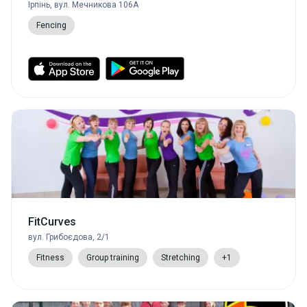
Ірпінь, вул. Мечникова 106A
Fencing
FitCurves
вул. Грибоєдова, 2/1
Fitness
Group training
Stretching
+1