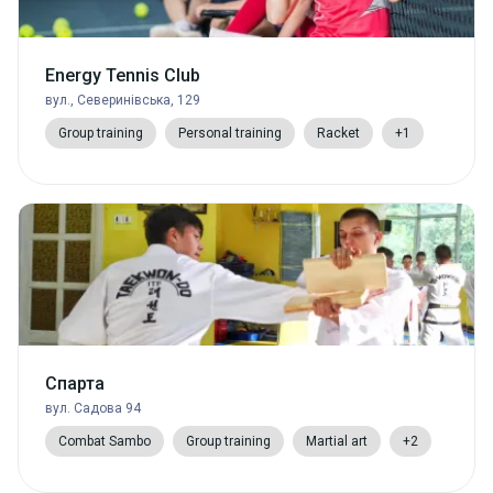
Energy Tennis Club
вул., Северинівська, 129
Group training
Personal training
Racket
+1
Спарта
вул. Садова 94
Combat Sambo
Group training
Martial art
+2