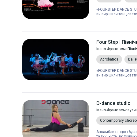
«FOURSTEP DANCE STUDI
ви вирішили танцювати 
Four Step | Півні
Івано-Франківськ Півні
Acrobatics
Balle
«FOURSTEP DANCE STUDI
ви вирішили танцювати 
D-dance studio
Івано-Франківськ вулиц
Contemporary choreo
Ансамбль танцю «Адаж
та гнучкість, як фізичну