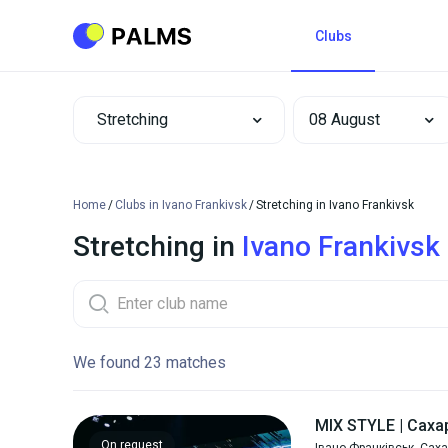
Clubs
Stretching
Home
Clubs in Ivano Frankivsk
Stretching in Ivano Frankivsk
Stretching in
Ivano Frankivsk
We found 23 matches
MIX STYLE | Саха
On request