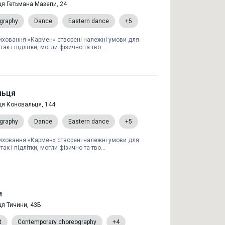
ця Гетьмана Мазепи, 24
graphy
Dance
Eastern dance
+5
виховання «Кармен» створені належні умови для
 так і підлітки, могли фізично та тво...
льця
ця Коновальця, 144
graphy
Dance
Eastern dance
+5
виховання «Кармен» створені належні умови для
 так і підлітки, могли фізично та тво...
и
ця Тичини, 43Б
t
Contemporary choreography
+4