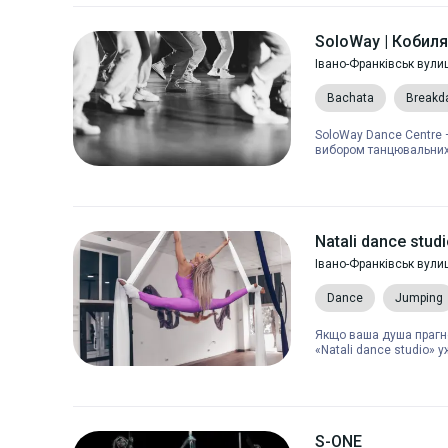
SoloWay | Кобил
Івано-Франківськ вули
Bachata
Breakd
SoloWay Dance Centre 
вибором танцювальних 
Natali dance stud
Івано-Франківськ вули
Dance
Jumping
Якщо ваша душа прагне
«Natali dance studio» 
S-ONE