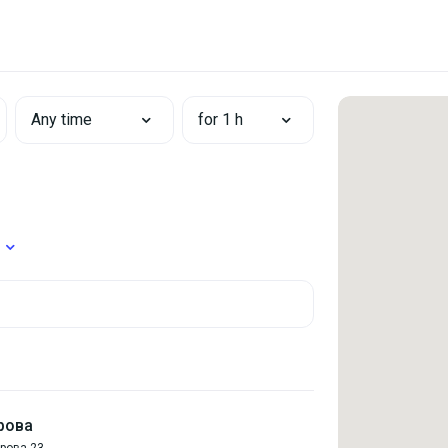
Any time
for 1 h
рова