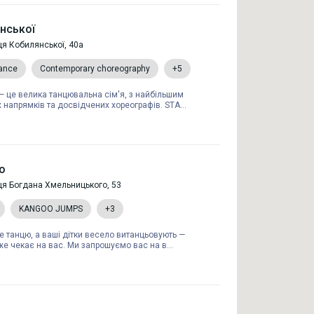
янської
ця Кобилянської, 40а
ance
Contemporary choreography
+5
— це велика танцювальна сім'я, з найбільшим
напрямків та досвідчених хореографів. STA...
io
ця Богдана Хмельницького, 53
KANGOO JUMPS
+3
 танцю, а ваші дітки весело витанцьовують —
уже чекає на вас. Ми запрошуємо вас на в...