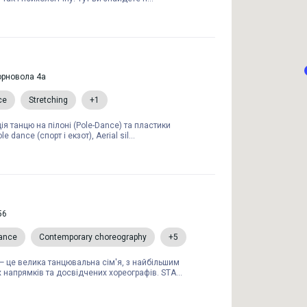
Чорновола 4а
ce
Stretching
+1
ія танцю на пілоні (Pole-Dance) та пластики
le dance (спорт і eкзот), Aerial sil...
56
ance
Contemporary choreography
+5
— це велика танцювальна сім'я, з найбільшим
напрямків та досвідчених хореографів. STA...