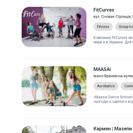
FitCurves
вул. Січових Стрільців,
Fitness
Group tr
Компания FitCurves яв
мире и в Украине. Для
MAASAI
Івано-Франківськ вули
Acrobatics
Cont
«Maasai Dance School»
сьогодні є однією з ві
Кармен | Мазепи