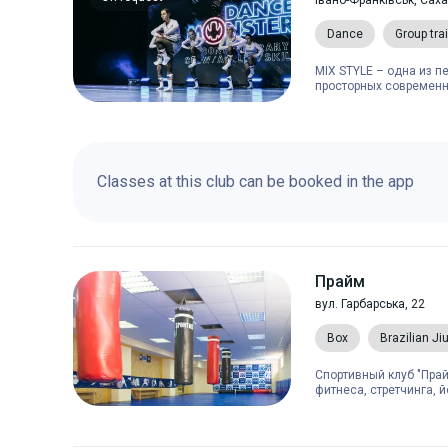
Івано-Франківськ, Сах
Dance
Group tra
MIX STYLE – одна из п
просторных современн
Classes at this club can be booked in the app
Прайм
вул. Гарбарська, 22
Box
Brazilian Ji
Спортивный клуб "Прай
фитнеса, стретчинга, й