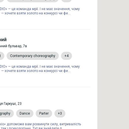
O» — це команда мрії. І не має значення, чому
— хочете взяти золото на конкурсі чи фе...
чний
чний бульвар, 7в
t
Contemporary choreography
+4
O» — це команда мрії. І не має значення, чому
— хочете взяти золото на конкурсі чи фе...
я Гаркуші, 23
graphy
Dance
Parter
+3
іо» допоможе вам розвинути силу, витривалість
 так і психологічну. Тут ви знайдете п...