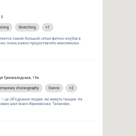
15
aining
Stretching
+1
ляется самой большой сетью фитнес-клубов в
 нас очень важно предоставлять максимальн...
ця Грюнвальдська, 19а
emporary choreography
Dance
+2
 — це об'єднання людей, які живуть танцем. На
домих шкіл Івано-Франківська. Таланови...