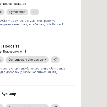
ця Вовчинецька, 30
e
Gymnastics
+3
CE» — це сучасна студія, яка пропонує
вітряної гімнастики, акробатики, Pole Dance, E...
 | Просвіта
ця Грушевського, 18
t
Contemporary choreography
+7
сного та спортивно-бального танцю «Jam dance
s для дорослих (силове навантаження під...
ий бульвар