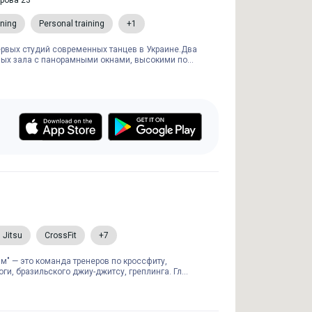
арова 23
ining
Personal training
+1
ервых студий современных танцев в Украине.Два
ых зала с панорамными окнами, высокими по...
u Jitsu
CrossFit
+7
м" — это команда тренеров по кроссфиту,
оги, бразильского джиу-джитсу, греплинга. Гл...