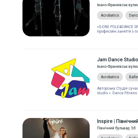
Івано-Франківськ вули
Acrobatics
Danc
«S-ONE POLE&DANCE SPA
професійні заняття з по
Jam Dance Studio
Івано-Франківськ вули
Acrobatics
Balle
Авторська Студія суча
studio »: Dance Fitnes
Inspire | Північн
Північний бульвар, 5б