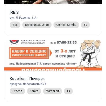
IRBIS
вул. Л. Руденка, 6-А
Box
Brazilian Jiu Jitsu
Combat Sambo
+9
Kodo-kan | Печерск
провулок Лабораторний 7А
Fitness
Karate
Martial art
+4