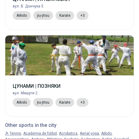
вул. В. Дончука 5
Aikido
jiu-jitsu
Karate
+3
ЦУНАМИ | ПОЗНЯКИ
вул. Мишуги 2
Aikido
jiu-jitsu
Karate
+3
Other sports in the city
🎾 Tennis
Academia de fútbol
Acrobatics
Aerial yoga
Aikido