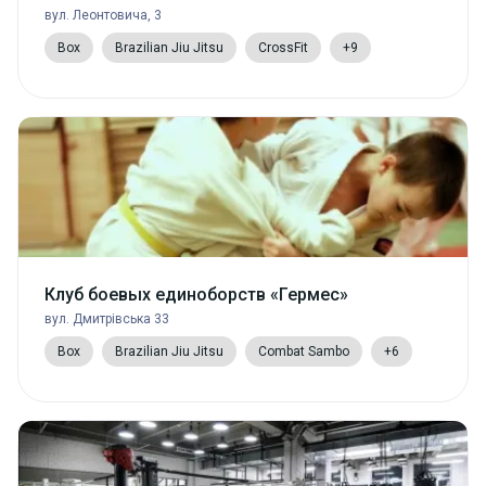
вул. Леонтовича, 3
Box
Brazilian Jiu Jitsu
CrossFit
+9
Клуб боевых единоборств «Гермес»
вул. Дмитрівська 33
Box
Brazilian Jiu Jitsu
Combat Sambo
+6