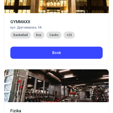
GYMMAXX
вул. Драгомирова, 9А
Basketball
Box
Cardio
+23
Book
Fizika