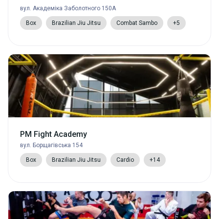
вул. Академіка Заболотного 150А
Box
Brazilian Jiu Jitsu
Combat Sambo
+5
PM Fight Academy
вул. Борщагівська 154
Box
Brazilian Jiu Jitsu
Cardio
+14