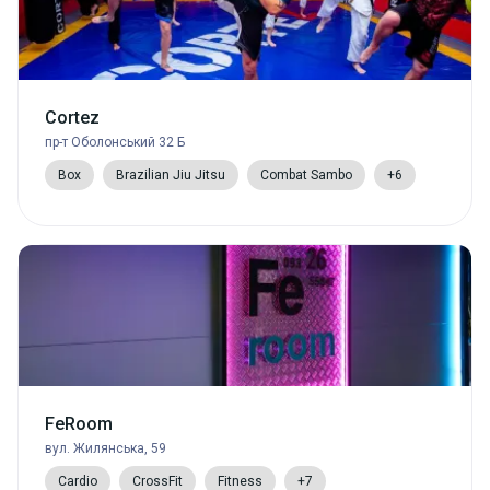
Cortez
пр-т Оболонський 32 Б
Box
Brazilian Jiu Jitsu
Combat Sambo
+6
FeRoom
вул. Жилянська, 59
Cardio
CrossFit
Fitness
+7