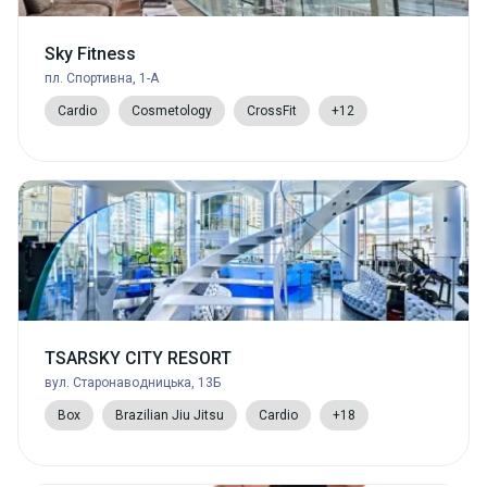
Sky Fitness
пл. Спортивна, 1-А
Cardio
Cosmetology
CrossFit
+12
TSARSKY CITY RESORT
вул. Старонаводницька, 13Б
Box
Brazilian Jiu Jitsu
Cardio
+18