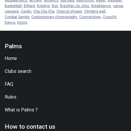
Aquaaerobics
Archery
Athletics
Bachata
Badminton
Ballet
Baseball
Basketball
Billiard
Bowling
Box
Brazilian Jiu Jitsu
Breakdance
canoe
capoeira
Cardio
Cha Cha Cha
Charcot shower
Climbing wall
Combat Sambo
Contemporary choreography
Cosmetology
CrossFit
Dance
Diving
Palms
Home
Clubs search
FAQ
Rules
What is
Palms
?
How to contact us