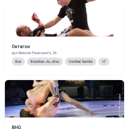
Октагон
вул.Миколи Раєвського, 36
Box
Brazilian Jiu Jitsu
Combat Sambo
+7
BHG