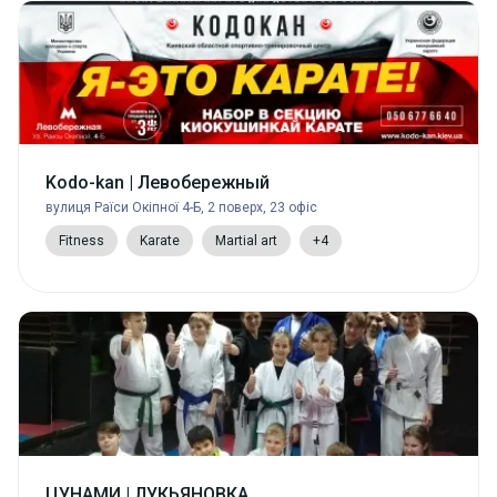
Kodo-kan | Левобережный
вулиця Раїси Окіпної 4-Б, 2 поверх, 23 офіс
Fitness
Karate
Martial art
+4
ЦУНАМИ | ЛУКЬЯНОВКА