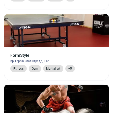
FormStyle
пр. Героїв Сталінграда, 14г
Fitness
Gym
Martial art
+5