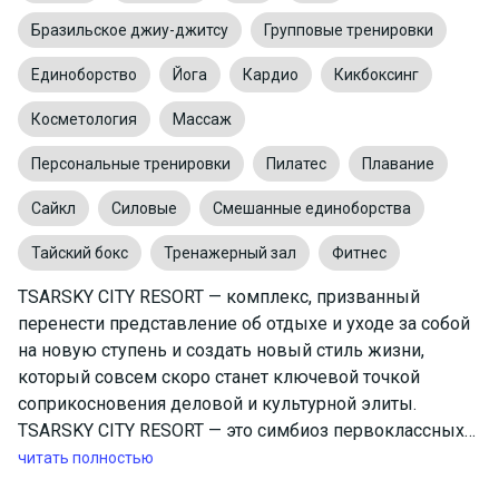
Бразильское джиу-джитсу
Групповые тренировки
Единоборство
Йога
Кардио
Кикбоксинг
Косметология
Массаж
Персональные тренировки
Пилатес
Плавание
Сайкл
Силовые
Смешанные единоборства
Тайский бокс
Тренажерный зал
Фитнес
TSARSKY CITY RESORT — комплекс, призванный
перенести представление об отдыхе и уходе за собой
на новую ступень и создать новый стиль жизни,
который совсем скоро станет ключевой точкой
соприкосновения деловой и культурной элиты.
TSARSKY CITY RESORT — это симбиоз первоклассных
мировых курортов и самых востребованных фитнес-
читать полностью
центров будущего - и все это уже доступно для вас.