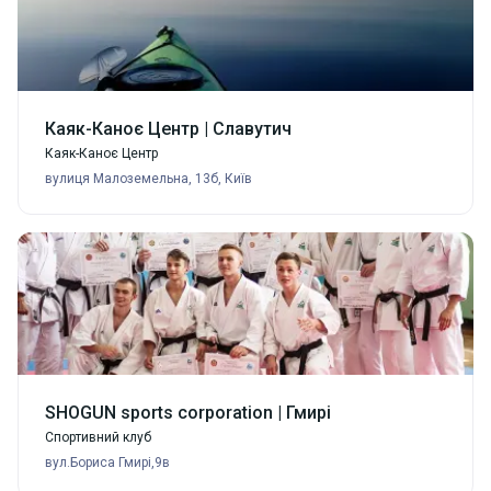
Каяк-Каноє Центр | Славутич
Каяк-Каноє Центр
вулиця Малоземельна, 13б, Київ
SHOGUN sports corporation | Гмирі
Спортивний клуб
вул.Бориса Гмирі,9в