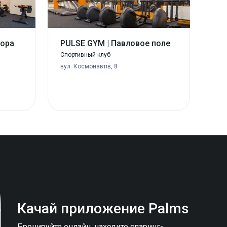
гора
PULSE GYM | Павловое поле
Спортивный клуб
вул. Космонавтів, 8
Качай приложение
Palms
Бронируйте онлайн, находите спаринг-