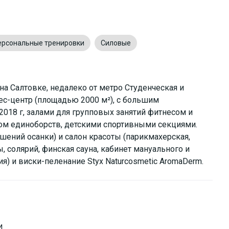
ерсональные тренировки
Силовые
на Салтовке, недалеко от метро Студенческая и
ес-центр (площадью 2000 м²), с большим
18 г, залами для групповых занятий фитнесом и
лом единоборств, детскими спортивными секциями.
шений осанки) и салон красоты (парикмахерская,
 солярий, финская сауна, кабинет мануального и
ия) и виски-пеленание Styx Naturcosmetic AromaDerm.
и