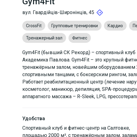
Gym4Fit
вул. Гвардійців-Широнінців, 45
CrossFit
Групповые тренировки
Кардио
П
Тренажерный зал
Фитнес
Gym4Fit (бывший СК Рекорд) – спортивный клуб 
Академика Павлова. Gym4Fit – это крупный фитн
тренажёрным залом, новейшим оборудованием 20
спортивными танцами, с боксерским рингом, за
Работает реабилитационный центр (лечение нару
косметолог, маникюр, депиляция, SPA-процедуры,
аппаратного массажа – R-Sleek, LPG, прессотерап
Удобства
Спортивный клуб и фитнес-центр на Салтовке,
площадью 2000 м², с тренажёрным залом, залам