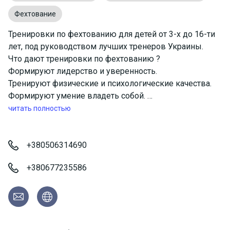
Фехтование
Тренировки по фехтованию для детей от 3-х до 16-ти
лет, под руководством лучших тренеров Украины.
Что дают тренировки по фехтованию ?
Формируют лидерство и уверенность.
Тренируют физические и психологические качества.
Формируют умение владеть собой.
Укрепляют характер.
читать полностью
Развивают ловкость, наблюдательность,
сообразительность.
Тренируют быстроту реакции, ум и логическое
+380506314690
мышление.
+380677235586
Укрепляют кардиореспираторную и сердечно-
сосудистую систему.