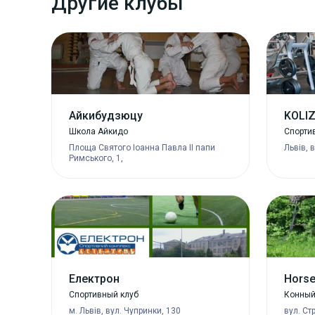
Другие клубы
Айкибудзюцу
KOLI
Школа Айкидо
Спорти
Площа Святого Іоанна Павла II папи
Львів, 
Римського, 1,
Електрон
Horse
Спортивный клуб
Конный
м. Львів, вул. Чупринки, 130
вул. Ст