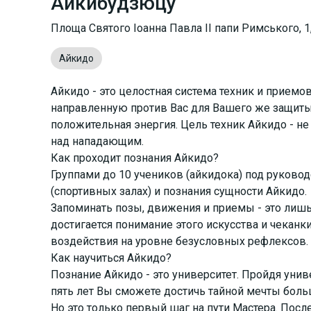
Айкибудзюцу
Площа Святого Іоанна Павла II папи Римського, 1
Айкидо
Айкидо - это целостная система техник и приемо
направленную против Вас для Вашего же защиты,
положительная энергия. Цель техник Айкидо - не
над нападающим.
Как проходит познания Айкидо?
Группами до 10 учеников (айкидока) под руково
(спортивных залах) и познания сущности Айкидо.
Запоминать позы, движения и приемы - это лишь
достигается понимание этого искусства и чеканк
воздействия на уровне безусловных рефлексов.
Как научиться Айкидо?
Познание Айкидо - это университет. Пройдя унив
пять лет Вы сможете достичь тайной мечты боль
Но это только первый шаг на пути Мастера. Пос