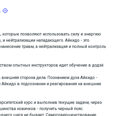
,
в, которые позволяют использовать силу и энергию
 и нейтрализации нападающего. Айкидо - это
 нанесение травм, а нейтрализация и полный контроль
дством опытных инструкторов идет обучение в додзё
 внешняя сторона дела. Познанием духа Айкидо -
и Айкидо в подсознании и реагирования на внешние
ерситетский курс и выполнив текущие задачи, через
шинства новичков - получить черный пояс.
леднего шага не бывает. Самосовершенствование