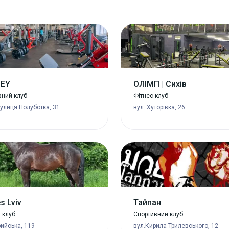
ZEY
ОЛІМП | Сихів
вний клуб
Фітнес клуб
вулиця Полуботка, 31
вул. Хуторівка, 26
s Lviv
Тайпан
 клуб
Спортивний клуб
рийська, 119
вул.Кирила Трилевського, 12