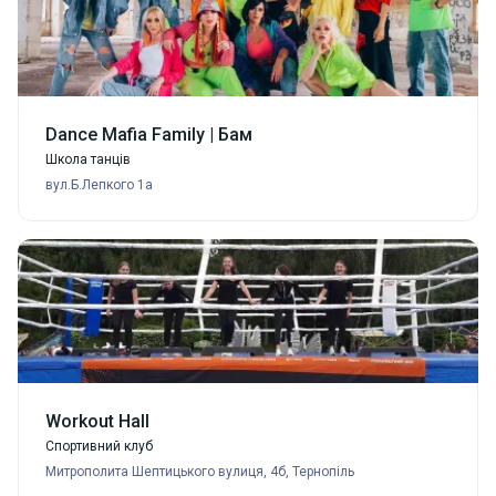
Dance Mafia Family | Бам
Школа танців
вул.Б.Лепкого 1а
Workout Hall
Спортивний клуб
Митрополита Шептицького вулиця, 4б, Тернопіль