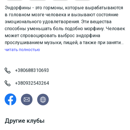
Эндорфины - это гормоны, которые вырабатываются
в головном мозге человека и вызывают состояние
эмоционального удовлетворения. Эти вещества
способны уменьшать боль подобно морфину. Человек
может спровоцировать выброс эндорфина
прослушиванием музыки, пищей, а также при занятиях
спортом. В определенный момент тренировки вы
читать полностью
почувствуете абсолютный кайф от занятия - это и
укажет вам на то, что произошел выброс эндорфинов.
Приходите и наслаждайтесь собой и своими
+380688310693
результатами!
+380932543264
Другие клубы