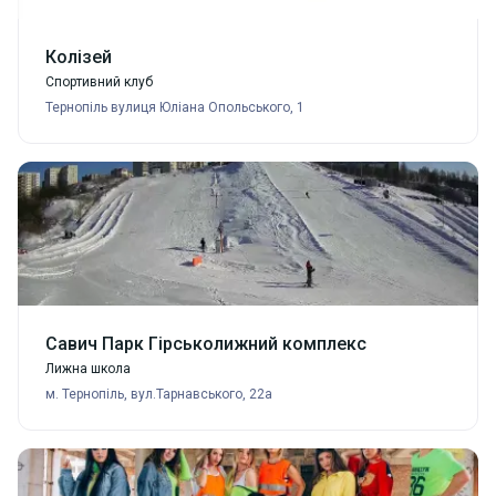
Колізей
Спортивний клуб
Тернопіль вулиця Юліана Опольського, 1
Савич Парк Гірськолижний комплекс
Лижна школа
м. Тернопіль, вул.Тарнавського, 22а