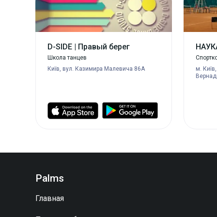
D-SIDE | Правый берег
НАУК
Школа танцев
Спортк
Київ, вул. Казимира Малевича 86A
м. Київ
Вернад
Palms
Главная