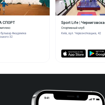
А СПОРТ
Sport Life | Черниговска
омплекс
Спортивный клуб
, бульвар Академіка
Київ, вул. Червоноткацька, 42
ського 32