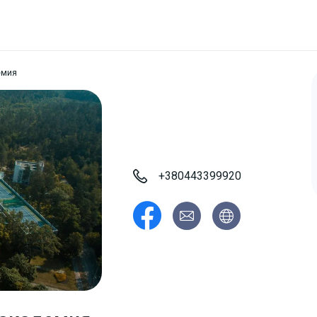
емия
+380443399920