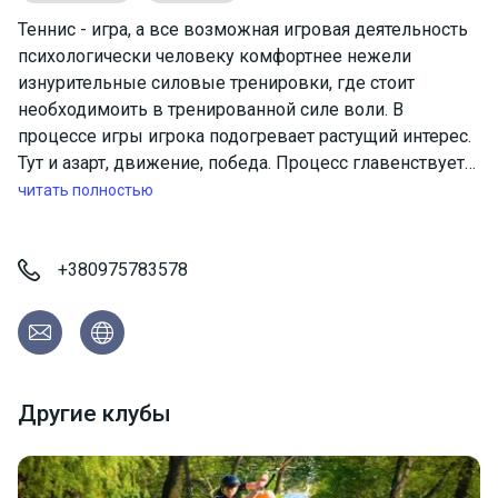
Теннис - игра, а все возможная игровая деятельность
психологически человеку комфортнее нежели
изнурительные силовые тренировки, где стоит
необходимоить в тренированной силе воли. В
процессе игры игрока подогревает растущий интерес.
Тут и азарт, движение, победа. Процесс главенствует
над результатом, поэтому в теннисе довольно много
читать полностью
эмоциональных моментов на грани и игра приносит
так много маленьких побед.
Перед собой игрок видит сетку для большого тенниса,
+380975783578
за ней соперник. Ог также ваш напарник и партнер.
Помимо того, что вы отбиваете мяч, в процессе игры
происходит обмен положительной энергией.
Одновременно с этим вы развиваете свою ловкость,
живость реакции, сылу. Теннисист во время игры
Другие клубы
успевает продумать, рассчитать, множество игровых
комбинаций.
Из-за такого комплекса физических, психологических