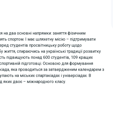
 на два основні напрямки: заняття фізичним
ять спортом. І має шляхетну місію – підтримувати
еред студентів просвітницьку роботу щодо
у життя, спираючись на українські традиції розвитку
ість підвищують понад 600 студентів, 109 кращих
 спортивній підготовці. Основою для формування
акіада, яка проводиться за затвердженим календарем з
пають на міських спартакіадах і універсіадах. В
ед яких двоє – міжнародного класу.