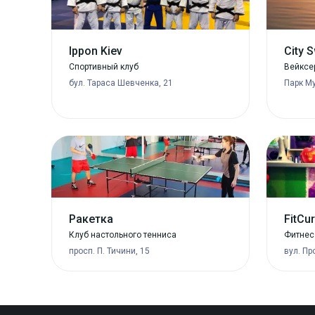
Ippon Kiev
City S
Спортивный клуб
Вейксе
бул. Тараса Шевченка, 21
Парк Му
Ракетка
FitCu
Клуб настольного тенниса
Фитнес
просп. П. Тичини, 15
вул. Пр