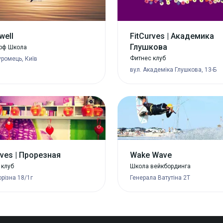
well
FitCurves | Академика
Глушкова
рф Школа
Фитнес клуб
ромець, Київ
вул. Академіка Глушкова, 13-Б
rves | Прорезная
Wake Wave
 клуб
Школа вейкбординга
орізна 18/1г
Генерала Ватутіна 2Т