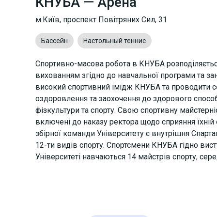
КНУБА — Арена
м.Київ, проспект Повітряних Сил, 31
Бассейн
Настольный теннис
Спортивно-масова робота в КНУБА розподіляється
вихованням згідно до навчальної програми та зан
високий спортивний імідж КНУБА та проводити с
оздоровлення та заохочення до здорового способ
фізкультури та спорту. Свою спортивну майстерн
включені до наказу ректора щодо сприяння їхній
збірної команди Університету є внутрішня Спарт
12-ти видів спорту. Спортсмени КНУБА гідно висту
Університеті навчаються 14 майстрів спорту, сер