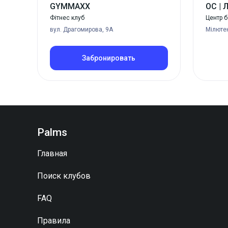
GYMMAXX
ОС | 
Фітнес клуб
Центр 
вул. Драгомирова, 9А
Мілюте
Забронировать
Palms
Главная
Поиск клубов
FAQ
Правила