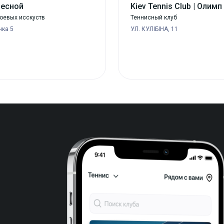
Лесной
Kiev Tennis Club | Олимп
боевых исскуств
Теннисный клуб
нка 5
УЛ. КУЛІБІНА, 11