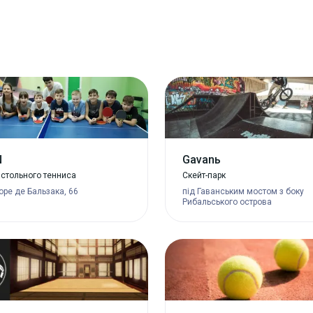
N
Gavanь
астольного тенниса
Скейт-парк
оре де Бальзака, 66
під Гаванським мостом з боку
Рибальського острова