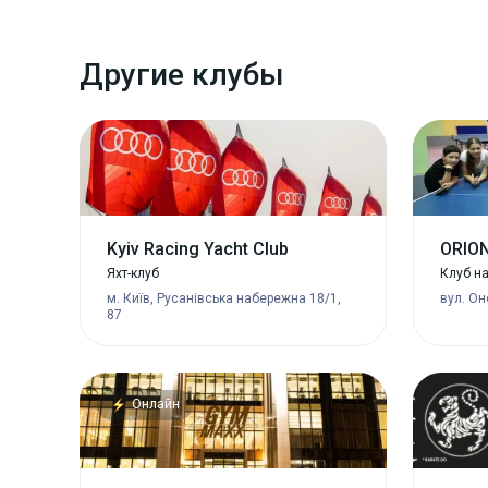
Другие клубы
Kyiv Racing Yacht Club
ORIO
Яхт-клуб
Клуб н
м. Київ, Русанівська набережна 18/1,
вул. Он
87
Онлайн