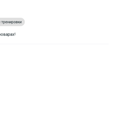
 тренировки
роварах!