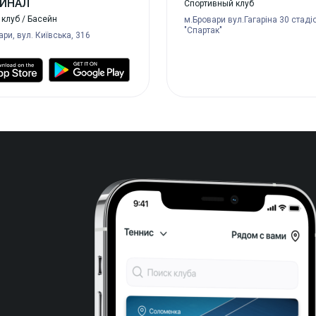
ИНАЛ
Спортивный клуб
клуб / Басейн
м.Бровари вул.Гагаріна 30 стаді
"Спартак"
ари, вул. Київська, 316