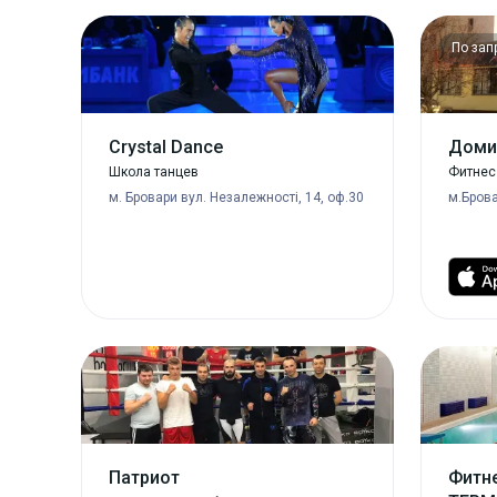
По зап
Crystal Danсe
Доми
Школа танцев
Фитнес
м. Бровари вул. Незалежності, 14, оф.30
м.Брова
Патриот
Фитне