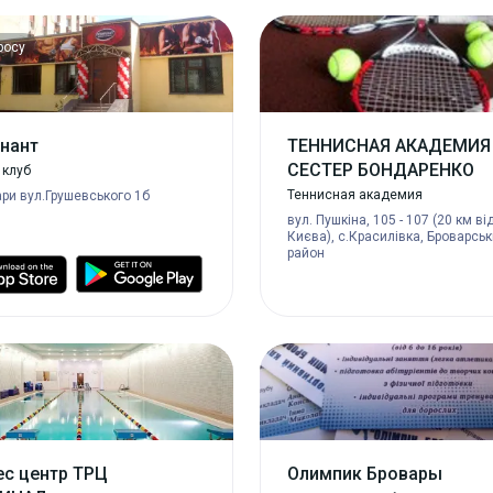
росу
нант
ТЕННИСНАЯ АКАДЕМИЯ
СЕСТЕР БОНДАРЕНКО
 клуб
Теннисная академия
ри вул.Грушевського 1б
вул. Пушкіна, 105 - 107 (20 км ві
Києва), с.Красилівка, Броварсь
район
с центр ТРЦ
Олимпик Бровары