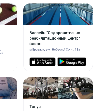
Бассейн "Оздоровительно-
реабилитационный центр"
Бассейн
д
м.Бровари, вул. Небесної Сотні, 13а
кий
Тонус