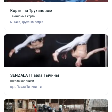
Корты на Трухановом
Теннисные корты
м. Київ, Труханів острів
SENZALA | Павла Тычины
Школа капоэйри
вул. Павла Тичини, 1в