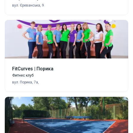
вул. Єреванська, 9
FitCurves | Порика
Фитнес клуб
вул. Порика, 7а,