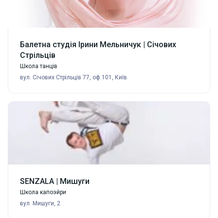
Балетна студія Ірини Мельничук | Січових
Стрільців
Школа танців
вул. Січових Стрільців 77, оф.101, Київ
SENZALA | Мишуги
Школа капоэйри
вул. Мишуги, 2