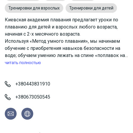
Тренировки для взрослых
Тренировки для детей
Киевская академия плавания предлагает уроки по
плаванию для детей и взрослых любого возраста,
начиная с 2-х месячного возраста.
Используя «Метод умного плавания», мы начинаем
обучение с приобретения навыков безопасности на
воде; обучаем умению лежать на спине «поплавок на
спине», переворачиваться на живот и плыть дальше,
читать полностью
это также ведет к лучшему положению тела в воде
необходимому в дальнейшем для обучения всех
стилей плавания.
+380443831910
Начиная с шестимесячного возраста, ученики могут
+380673050545
получить навыки, которые спасли жизни многим
детям. Они учатся уважать воду и тому, что делать в
случае неожиданного погружения в воду. С такого
простого начала мы проводим обучение через все
стадии до момента обучению всех способов