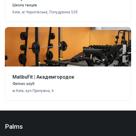
Школа танцев
Київ, м.Чернігівська, Попудренка 52б
MalibuFit | Академгородок
Фитнес клуб
м.Київ, вул.Прилужна, 6
Palms