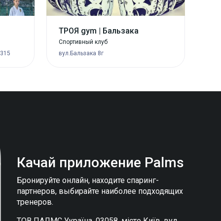
ТРОЯ gym | Бальзака
Спортивный клуб
 315
вул.Бальзака 8г
Качай приложение
Palms
Бронируйте онлайн, находите спаринг-
партнеров, выбирайте наиболее подходящих
тренеров.
ТОВ ПАЛМС Україна, 03058, місто Київ, вул.