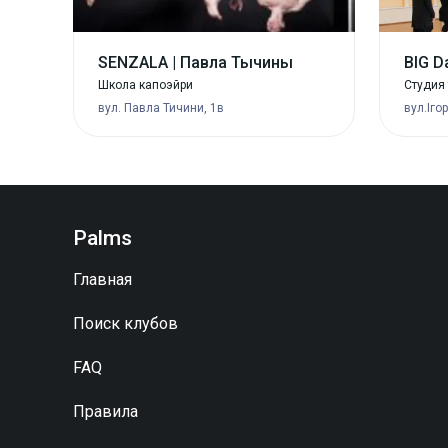
SENZALA | Павла Тычины
BIG D
Школа капоэйри
Студия 
вул. Павла Тичини, 1в
вул.Іго
Palms
Главная
Поиск клубов
FAQ
Правила