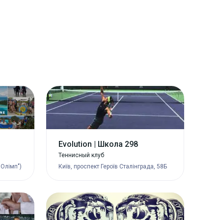
Evolution | Школа 298
Теннисный клуб
"Олімп")
Київ, проспект Героїв Сталінграда, 58Б