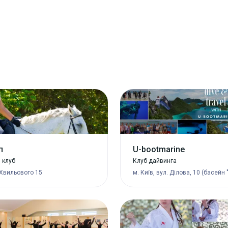
п
U-bootmarine
 клуб
Клуб дайвинга
 Хвильового 15
м. Київ, вул. Ділова, 10 (басейн 