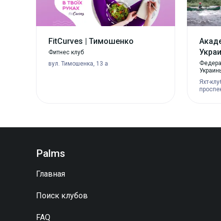
FitCurves | Тимошенко
Акаде
Украи
Фитнес клуб
Федерац
вул. Тимошенка, 13 а
Украин
Яхт-клу
проспек
Palms
Главная
Поиск клубов
FAQ