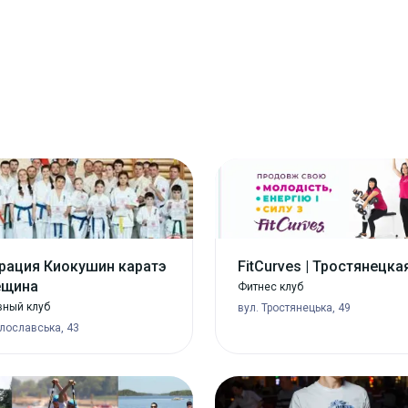
рация Киокушин каратэ
FitCurves | Тростянецка
ещина
Фитнес клуб
вный клуб
вул. Тростянецька, 49
лославська, 43