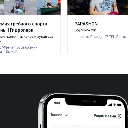
мия гребного спорта
PAPASHON
ны | Гидропарк
Боулинг-клуб
ия каякинга, каноэ и аутригера
проспект Правди, 47 ТРЦ Retrovil
ы
б "Фрегат" Броварський
т, 18к, Київ,