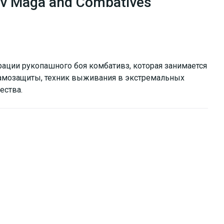
v Maga and Combatives
ации рукопашного боя комбативз, которая занимается
самозащиты, техник выживания в экстремальных
ества.