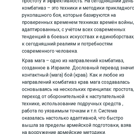
простоту и эффективность. На сегодняшний день
комбативз – это техники и методики прикладног
рукопашного боя, которые базируются на
проверенных временем техниках времён войны,
адаптированных, с учётом всех современных
тенденций в боевых искусствах и единоборствах
к сегодняшний реалиям и потребностям
современного человека.
Крав мага – одно из направлений комбативз,
созданное в Израиле. Дословный перевод значи
контактный (мага) бой (крав). Как и любое из
направлений комбативз крав мага создавалась
основываясь на нескольких принципах: простота,
переход от оборонительной к наступательной
технике, использование подручных средств ,
работа по уязвимым точкам и т.п. Система
оказалась настолько адаптивной, что быстро
вышла за пределы армейской подготовки, взяв
на вооружение армейские методики.