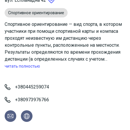
вул. Еспланадна 42
Спортивное ориентирование
Спортивное ориентирование — вид спорта, в котором
участники при помощи спортивной карты и компаса
проходят неизвестную им дистанцию через
контрольные пункты, расположенные на местности.
Результаты определяются по времени прохождения
дистанции (в определенных случаях с учетом
штрафного времени) или по количеству набранных
читать полностью
очков.
+380445259074
+380973976766