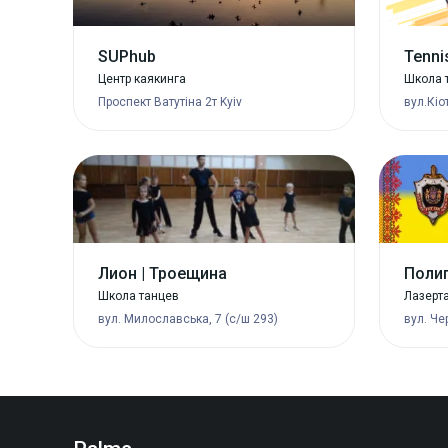
SUPhub
Tenni
Центр каякинга
Школа 
Проспект Ватутіна 2т Kyiv
вул.Кіо
Лион | Троещина
Поли
Школа танцев
Лазерта
вул. Милославська, 7 (с/ш 293)
вул. Че