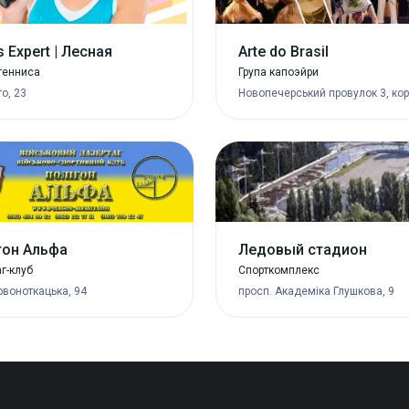
s Expert | Лесная
Arte do Brasil
тенниса
Група капоэйри
то, 23
Новопечерський провулок 3, кор
гон Альфа
Ледовый стадион
г-клуб
Спорткомплекс
рвоноткацька, 94
просп. Академіка Глушкова, 9