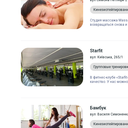
вул.Симона Петлюри 2
Кинезиотейпирован
Студия массажа Massa
возвращаться снова и с
Starfit
вул. Київська, 265/1
Групповые трениров
В фитнес-клубе «Starfi
качество. У нас можно 
Бамбук
вул. Василя Симоненк
Кинезиотейпирован