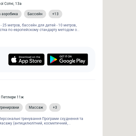
ої Сотні, 13а
а аэробика
Бассейн
+13
 25 метров, бассейн для детей - 10 метров,
истка по европейскому стандарту методом о...
а Петлюри 11ж
тренировки
Массаж
+3
Персональні тренування Програми схуднення та
масажу (антицилюлітний, косметичний,...