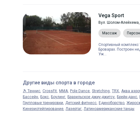
Vega Sport
Вул. Шолом-Алейхема, 
Массаж
Персон
Спортивный комплекс V
Броварах. Построен не
Уж...
Другие виды спорта в городе
🎾 Теннис
CrossFit
MMA
Pole Dance
Stretching
TRX
Аква аэро
Бассейн
Бокс
Боулинг
Бразильское джиу-джитсу
Брейк-данс
Групповые тренировки
Детский фитнесс
Единоборство
Жирос
Кинезиотейпирование
Лазертаг
Латиноамериканские танцы