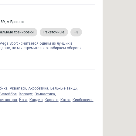
89, м.Бровари
альные тренировки
Ракеточные
+3
ega Sport - считается одним из лучших в
давно, но мы стремительно набираем обороты.
бика
Аквапарк
Акробатика
Бальные Танцы
Волейбол
Воркаут
Гимнастика
жигающая
Йога
Кардио
Картинг
Каток
Кикбоксинг