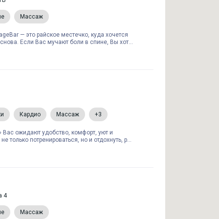
1В
ие
Массаж
geBar — это райское местечко, куда хочется
нова. Если Вас мучают боли в спине, Вы хот...
ки
Кардио
Массаж
+3
t» Вас ожидают удобство, комфорт, уют и
не только потренироваться, но и отдохнуть, р...
а 4
ие
Массаж