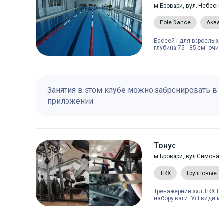
м.Бровари, вул. Небесн
Pole Dance
Акв
Бассейн для взрослых -
глубина 75 - 85 см. оч
Занятия в этом клубе можно забронировать в
приложении
Тонус
м.Бровари, вул.Симон
TRX
Групповые 
Тренажерний зал TRX 
набору ваги. Усі види 