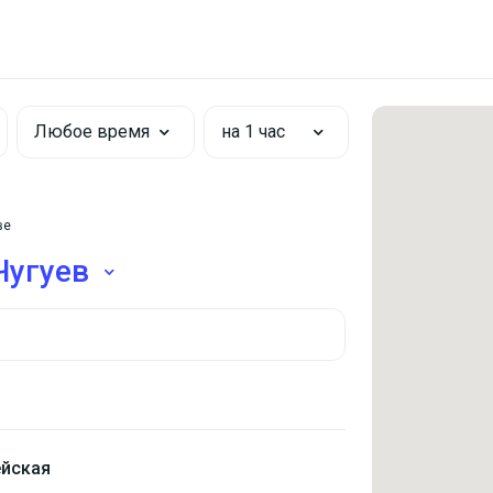
Любое время
на 1 час
ве
Чугуев
ейская