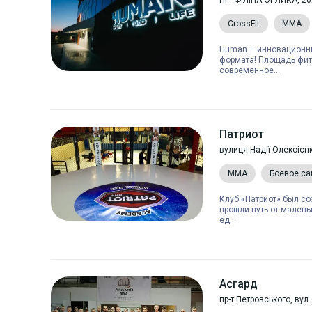
ПР. ФІЛІПА ОРЛИКА, 20А
CrossFit
MMA
Human – инновационн
формата! Площадь фитн
современное...
Патриот
вулиця Надії Олексієнк
MMA
Боевое с
Клуб «Патриот» был со
прошли путь от мален
ед...
Асгард
пр-т Петровського, вул