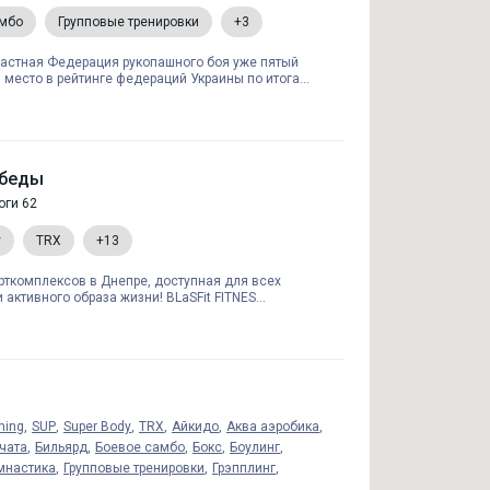
амбо
Групповые тренировки
+3
астная Федерация рукопашного боя уже пятый
 место в рейтинге федераций Украины по итога...
Победы
оги 62
y
TRX
+13
порткомплексов в Днепре, доступная для всех
активного образа жизни! BLaSFit FITNES...
hing
SUP
Super Body
TRX
Айкидо
Аква аэробика
чата
Бильярд
Боевое самбо
Бокс
Боулинг
мнастика
Групповые тренировки
Грэпплинг