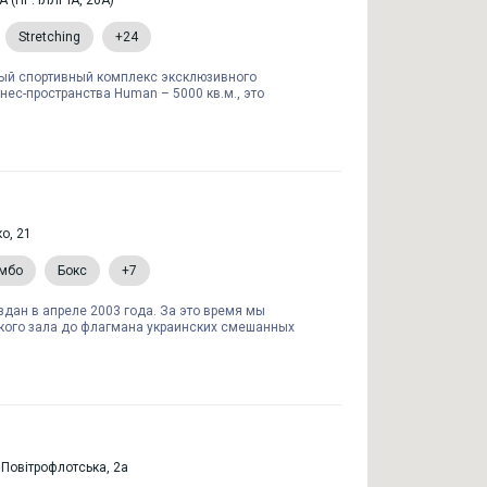
 (ПР. ІЛЛІЧА, 20А)
Stretching
+24
ый спортивный комплекс эксклюзивного
ес-пространства Human – 5000 кв.м., это
о, 21
амбо
Бокс
+7
здан в апреле 2003 года. За это время мы
ького зала до флагмана украинских смешанных
. Повітрофлотська, 2а