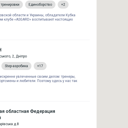
 тренировки
Единоборство
+2
вской области и Украины, обладатели Кубка
ом клубе «ASGARD» воспитывают настоящих
Н
кого, 2, Дніпро
Step-аэробика
+17
искренне увлеченные своим делом: тренеры,
ртсмены и любители. Поэтому здесь у нас так
ая областная Федерация
я
арівська д.8