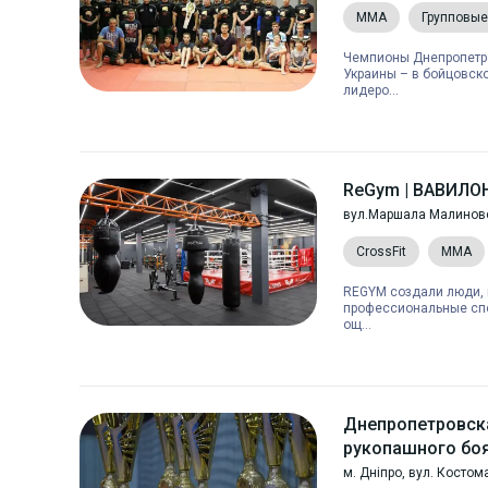
MMA
Групповые
Чемпионы Днепропетро
Украины – в бойцовск
лидеро...
ReGym | ВАВИЛО
вул.Маршала Малиновсь
CrossFit
MMA
REGYM создали люди, 
профессиональные спо
ощ...
Днепропетровск
рукопашного бо
м. Дніпро, вул. Костом