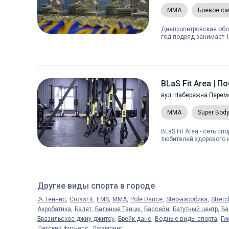
MMA
Боевое с
Днепропетровская обл
год подряд занимает 1
BLaS Fit Area | 
вул. Набережна Перем
MMA
Super Bod
BLaS Fit Area - сеть с
любителей здорового и 
Другие виды спорта в городе
🎾 Теннис
CrossFit
EMS
MMA
Pole Dance
Step-аэробика
Stretc
Акробатика
Балет
Бальные Танцы
Бассейн
Батутный центр
Ба
Бразильское джиу-джитсу
Брейк-данс
Водные виды спорта
Ги
Детский фитнесс
Джампинг