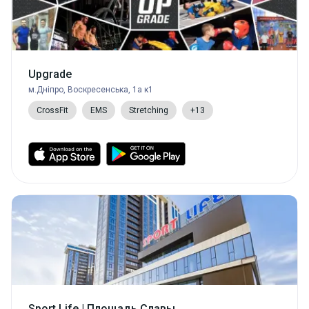
Upgrade
м.Дніпро, Воскресенська, 1а к1
CrossFit
EMS
Stretching
+13
Sport Life | Площадь Славы