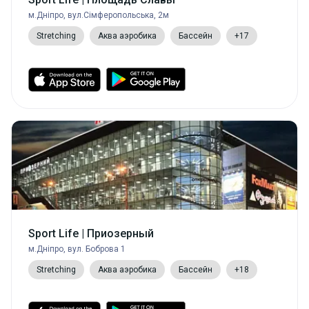
м.Дніпро, вул.Сімферопольська, 2м
Stretching
Аква аэробика
Бассейн
+17
Sport Life | Приозерный
м.Дніпро, вул. Боброва 1
Stretching
Аква аэробика
Бассейн
+18