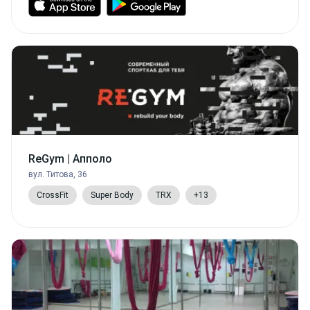
ReGym | Апполо
вул. Титова, 36
CrossFit
Super Body
TRX
+13