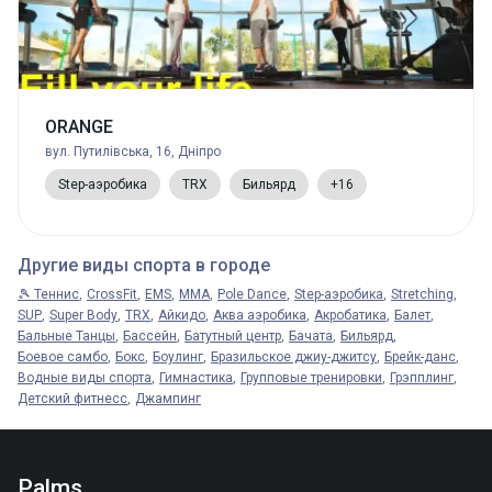
ORANGE
вул. Путилівська, 16, Дніпро
Step-аэробика
TRX
Бильярд
+16
Другие виды спорта в городе
🎾 Теннис
CrossFit
EMS
MMA
Pole Dance
Step-аэробика
Stretching
SUP
Super Body
TRX
Айкидо
Аква аэробика
Акробатика
Балет
Бальные Танцы
Бассейн
Батутный центр
Бачата
Бильярд
Боевое самбо
Бокс
Боулинг
Бразильское джиу-джитсу
Брейк-данс
Водные виды спорта
Гимнастика
Групповые тренировки
Грэпплинг
Детский фитнесс
Джампинг
Palms