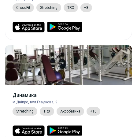
CrossFit
Stretching
TRX
+8
Динамика
м.Дніпро, вул.Гладкова, 9
Stretching
TRX
Акробатика
+10