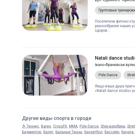
вул. Курінного Чорноти
Групповые трениров
Посетители фитнес-сту
разнообразие наших ус
здоров...
Natali dance stud
Івано-Франківськ вули
Pole Dance
Stre
Якщо ваша душа прагне
«Natali dance studio» 
Другие виды спорта в городе
🎾 Теннис
Baree
CrossFit
MMA
Pole Dance
Step-аэробика
Stre
Бадминтон
Балет
Бальные Танцы
Баскетбол
Бассейн
Бачата