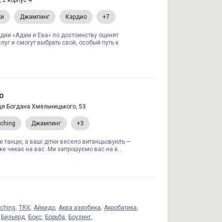
, 2 корпус 4
ки
Джампинг
Кардио
+7
дии «Адам и Ева» по достоинству оценят
луг и смогут выбрать свой, особый путь к
io
ця Богдана Хмельницького, 53
tching
Джампинг
+3
 танцю, а ваші дітки весело витанцьовують —
уже чекає на вас. Ми запрошуємо вас на в...
tching
TRX
Айкидо
Аква аэробика
Акробатика
Бильярд
Бокс
Борьба
Боулинг