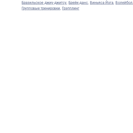
Бразильское джиу-джитсу
Брейк-данс
Виньяса Йога
Волейбол
Групповые тренировки
Грэпплинг