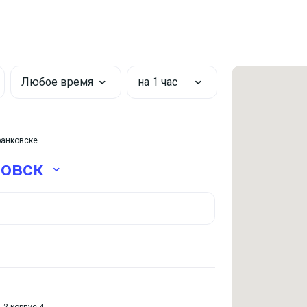
Любое время
на 1 час
ранковске
овск