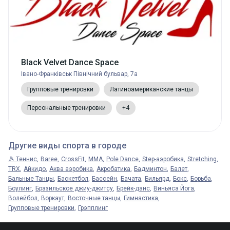
Black Velvet Dance Space
Івано-Франківськ Північний бульвар, 7а
Групповые тренировки
Латиноамериканские танцы
Персональные тренировки
+4
Другие виды спорта в городе
🎾 Теннис
Baree
CrossFit
MMA
Pole Dance
Step-аэробика
Stretching
TRX
Айкидо
Аква аэробика
Акробатика
Бадминтон
Балет
Бальные Танцы
Баскетбол
Бассейн
Бачата
Бильярд
Бокс
Борьба
Боулинг
Бразильское джиу-джитсу
Брейк-данс
Виньяса Йога
Волейбол
Воркаут
Восточные танцы
Гимнастика
Групповые тренировки
Грэпплинг