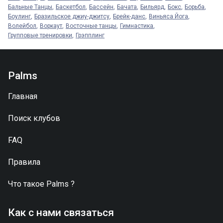
Бальные Танцы
Баскетбол
Бассейн
Бачата
Бильярд
Бокс
Борьба
Боулинг
Бразильское джиу-джитсу
Брейк-данс
Виньяса Йога
Волейбол
Воркаут
Восточные танцы
Гимнастика
Групповые тренировки
Грэпплинг
Palms
Главная
Поиск клубов
FAQ
Правила
Что такое
Palms
?
Как с нами связаться