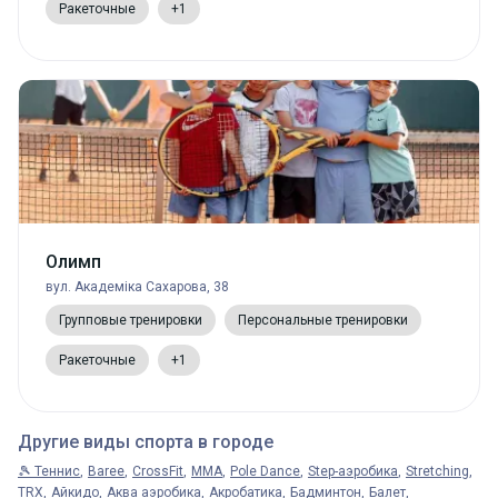
Ракеточные
+1
Олимп
вул. Академіка Сахарова, 38
Групповые тренировки
Персональные тренировки
Ракеточные
+1
Другие виды спорта в городе
🎾 Теннис
Baree
CrossFit
MMA
Pole Dance
Step-аэробика
Stretching
TRX
Айкидо
Аква аэробика
Акробатика
Бадминтон
Балет